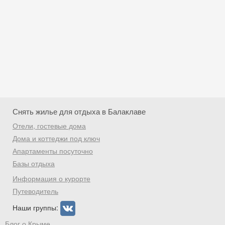
Снять жилье для отдыха в Балаклаве
Отели, гостевые дома
Дома и коттеджи под ключ
Апартаменты посуточно
Базы отдыха
Скидка −5%
Информация о курорте
Хочешь дешевле? Оставь почту и получи
Путеводитель
промокод на первое бронирование!
Наши группы:
Блог о Крыме