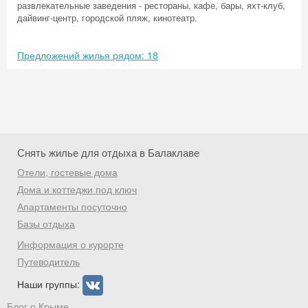
развлекательные заведения - рестораны, кафе, бары, яхт-клуб,
дайвинг-центр, городской пляж, кинотеатр.
Предложений жилья рядом: 18
Снять жилье для отдыха в Балаклаве
Отели, гостевые дома
Дома и коттеджи под ключ
Апартаменты посуточно
Базы отдыха
Скидка −5%
Информация о курорте
Хочешь дешевле? Оставь почту и получи
Путеводитель
промокод на первое бронирование!
Наши группы:
Блог о Крыме