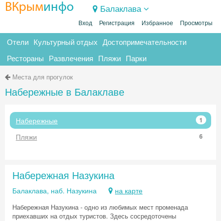
ВКрым
инфо
Балаклава
Вход
Регистрация
Избранное
Просмотры
Отели
Культурный отдых
Достопримечательности
Рестораны
Развлечения
Пляжи
Парки
Места для прогулок
Набережные в Балаклаве
Набережные
1
Пляжи
6
Набережная Назукина
Балаклава, наб. Назукина
на карте
Набережная Назукина - одно из любимых мест променада
приехавших на отдых туристов. Здесь сосредоточены