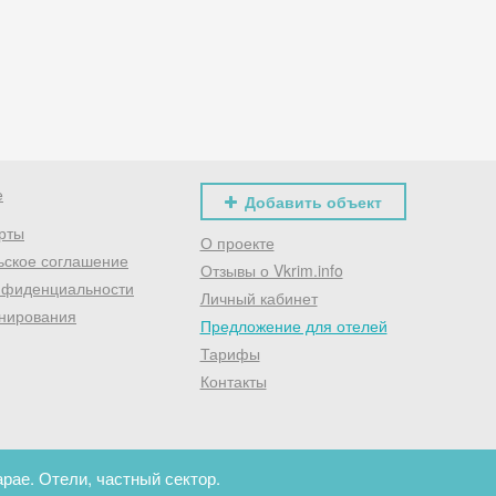
Хочешь дешевле? Оставь почту и получи промокод
первое бронирование!
Получить промокод
е
Добавить объект
рты
О проекте
ьское соглашение
Отзывы о Vkrim.info
нфиденциальности
Личный кабинет
нирования
Предложение для отелей
Тарифы
Контакты
рае. Отели, частный сектор.