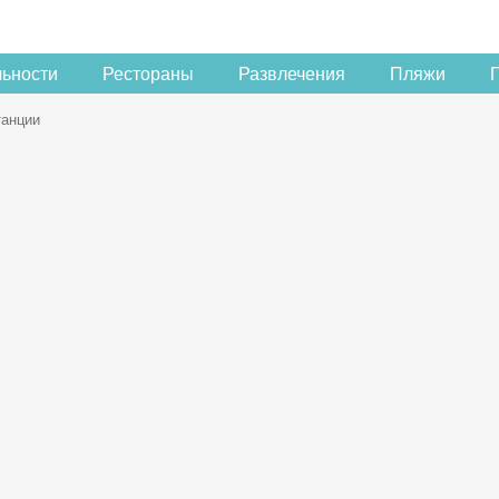
льности
Рестораны
Развлечения
Пляжи
танции
Скидка −5%