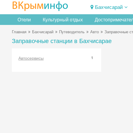
ВКрым
инфо
Бахчисарай
Отели
Культурный отдых
Достопримечате
Главная
Бахчисарай
Путеводитель
Авто
Заправочные с
Заправочные станции в Бахчисарае
Автосервисы
1