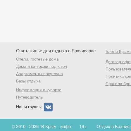
Снять жилье для отдыха в Бахчисарае
Блог о Крым
Отели, гостевые дома
Договор офе
Дома и коттеджи под ключ
Пользовател
Апартаменты посуточно
Политика ко
Базы отдыха
Правила бро
Информация о курорте
Путеводитель
Наши группы:
© 2010 - 2026 "В Крым - инфо"
16+
Отдых в Бахчиса