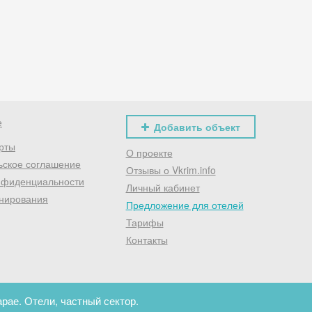
Хочешь дешевле? Оставь почту и получи промокод
первое бронирование!
Получить промокод
е
Добавить объект
рты
О проекте
ьское соглашение
Отзывы о Vkrim.info
нфиденциальности
Личный кабинет
нирования
Предложение для отелей
Тарифы
Контакты
рае. Отели, частный сектор.