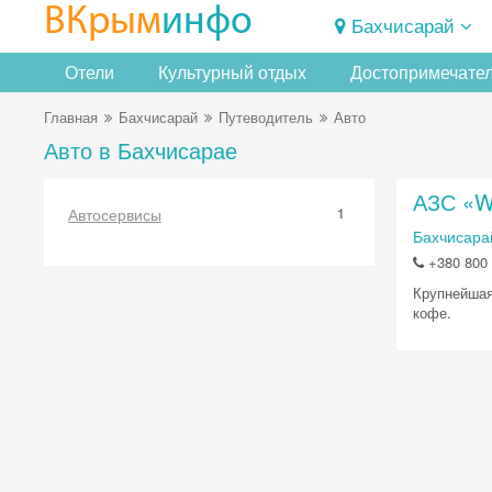
ВКрым
инфо
Бахчисарай
Отели
Культурный отдых
Достопримечате
Главная
Бахчисарай
Путеводитель
Авто
Авто в Бахчисарае
АЗС «
Автосервисы
1
Бахчисара
+380 800 
Крупнейшая
кофе.