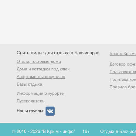
Снять жилье для отдыха в Бахчисарае
Блог о Крым
Отели, гостевые дома
Договор офе
Дома и коттеджи под ключ
Пользовател
Апартаменты посуточно
Политика ко
Базы отдыха
Правила бро
Информация о курорте
Путеводитель
Наши группы:
© 2010 - 2026 "В Крым - инфо"
16+
Отдых в Бахчиса