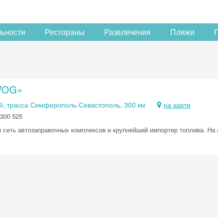
льности
Рестораны
Развлечения
Пляжи
WOG»
й, трасса Симферополь-Севастополь, 300 км
на карте
300 525
 сеть автозаправочных комплексов и крупнейший импортер топлива. На
Скидка −5%