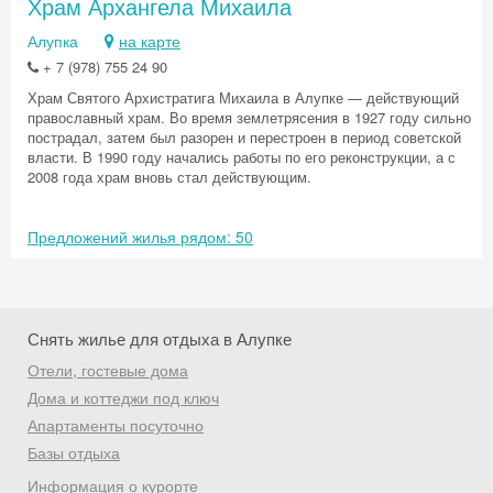
Храм Архангела Михаила
Алупка
на карте
+ 7 (978) 755 24 90
Храм Святого Архистратига Михаила в Алупке — действующий
православный храм. Во время землетрясения в 1927 году сильно
пострадал, затем был разорен и перестроен в период советской
власти. В 1990 году начались работы по его реконструкции, а с
2008 года храм вновь стал действующим.
Предложений жилья рядом: 50
Снять жилье для отдыха в Алупке
Отели, гостевые дома
Дома и коттеджи под ключ
Скидка −5%
Апартаменты посуточно
Базы отдыха
Хочешь дешевле? Оставь почту и получи
промокод на первое бронирование!
Информация о курорте