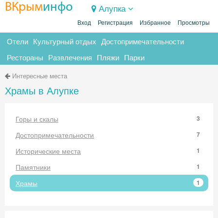
ВКрым
инфо
Алупка
Вход
Регистрация
Избранное
Просмотры
Отели
Культурный отдых
Достопримечательности
Рестораны
Развлечения
Пляжи
Парки
Интересные места
Храмы в Алупке
Горы и скалы
3
Достопримечательности
7
Исторические места
1
Памятники
1
Храмы
1