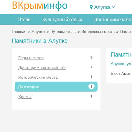
ВКрым
инфо
Алупка
Отели
Культурный отдых
Достопримечате
Главная
Алупка
Путеводитель
Интересные места
Памят
Памятники в Алупке
Памятн
Горы и скалы
3
Алупка, ул
Достопримечательности
7
Бюст Амет-
Исторические места
1
Памятники
1
Храмы
1