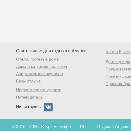
Снять жилье для отдыха в Алупке
Блог о Крым
Отели, гостевые дома
Договор офе
Дома и коттеджи под ключ
Пользовател
Апартаменты посуточно
Политика ко
Базы отдыха
Правила бро
Информация о курорте
Путеводитель
Наши группы:
© 2010 - 2026 "В Крым - инфо"
16+
Отдых в Алупке.