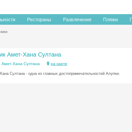
льности
Рестораны
Развлечения
Пляжи
ники
ик Амет-Хана Султана
. Амет-Хана Султана
на карте
Хана Султана - одна из главных достопримечательностей Алупки.
Скидка −5%