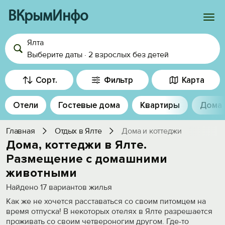
ВКрымИнфо
Ялта
Войти
Выберите даты
·
2 взрослых
без детей
Избранное
Сорт.
Фильтр
Карта
История просмотра
Отели
Гостевые дома
Квартиры
Дома
Добавить свой объект
Главная
Отдых в Ялте
Дома и коттеджи
Дома, коттеджи в Ялте.
Размещение с домашними
животными
Найдено
17
вариантов жилья
Как же не хочется расставаться со своим питомцем на
время отпуска! В некоторых отелях в Ялте разрешается
проживать со своим четвероногим другом. Где-то