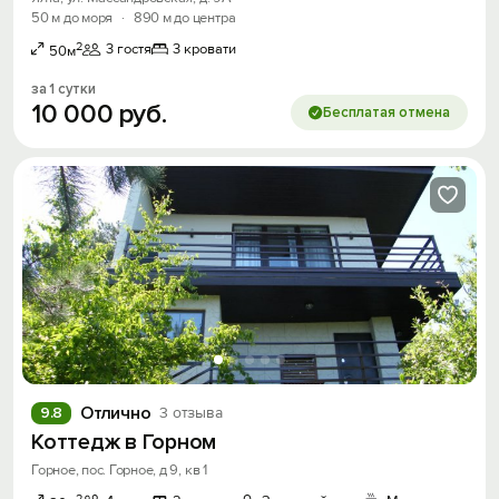
50 м до моря
·
890 м до центра
2
3 гостя
3 кровати
50м
за 1 сутки
10
000
руб.
Бесплатая отмена
Вход на сайт
Войти или
Зарегистрироваться
Отлично
9.8
3 отзыва
Войти
Коттедж в Горном
Горное, пос. Горное, д 9, кв 1
Войти с помощью
2