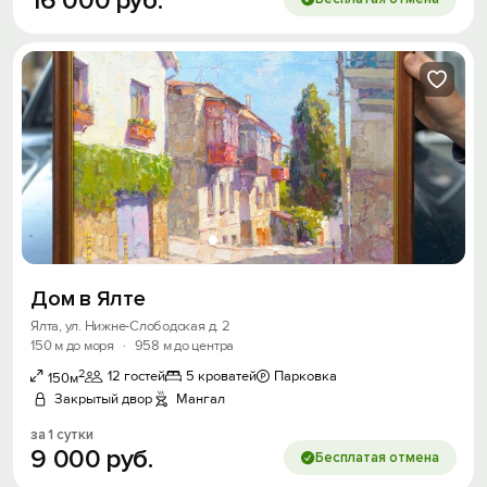
16
000
руб.
Дом в Ялте
Ялта, ул. Нижне-Слободская д. 2
150 м до моря
·
958 м до центра
2
12 гостей
5 кроватей
Парковка
150м
Закрытый двор
Мангал
за 1 сутки
9
000
руб.
Бесплатая отмена