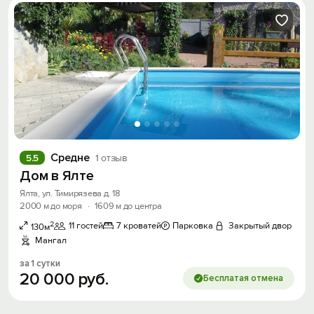
Средне
5.5
1 отзыв
Дом в Ялте
Ялта, ул. Тимирязева д. 18
2000 м до моря
·
1609 м до центра
2
11 гостей
7 кроватей
Парковка
Закрытый двор
130м
Мангал
за 1 сутки
20
000
руб.
Бесплатая отмена