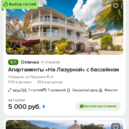
Выбор гостей
Отлично
8.7
6 отзывов
Апартаменты «На Лазурной» с бассейном
Отрадное, ул.Лазурная 16 А
500 м до моря
·
254 м до центра
2
7 гостей
7 кроватей
Закрытый двор
Мангал
140м
за 1 сутки
5
000
руб.
Бесплатая отмена