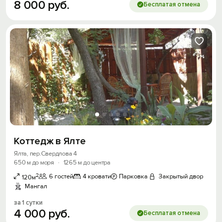
8
000
руб.
Бесплатая отмена
Коттедж в Ялте
Ялта, пер.Свердлова 4
650 м до моря
·
1265 м до центра
2
6 гостей
4 кровати
Парковка
Закрытый двор
120м
Мангал
за 1 сутки
4
000
руб.
Бесплатая отмена