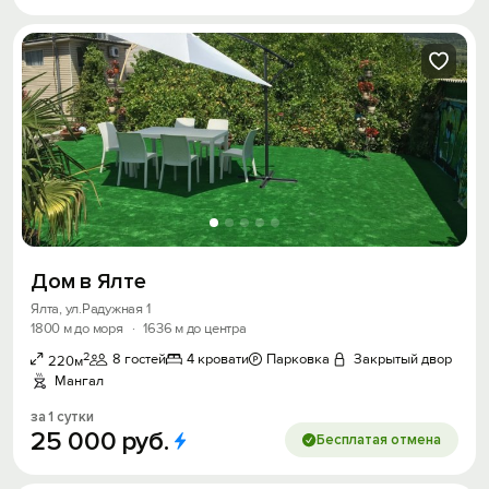
Дом в Ялте
Ялта, ул.Радужная 1
1800 м до моря
·
1636 м до центра
2
8 гостей
4 кровати
Парковка
Закрытый двор
220м
Мангал
за 1 сутки
25
000
руб.
Бесплатая отмена