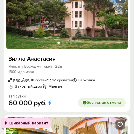
Вилла Анастасия
Ялта, пгт. Восход ул. Горная 22а
1500 м до моря
2
18 гостей
12 кроватей
Парковка
550м
Закрытый двор
Мангал
за 1 сутки
60
000
руб.
Бесплатая отмена
Шикарный вариант