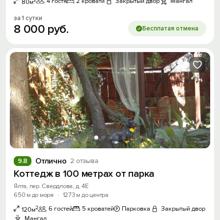
4 гостя
2 кровати
Закрытый двор
Мангал
80м
Скидка −5%
за 1 сутки
8
000
руб.
Бесплатая отмена
Хочешь дешевле? Оставь почту и получи
промокод на первое бронирование!
Получить промокод
Отлично
9.8
2 отзыва
Коттедж в 100 метрах от парка
Ялта, пер. Свердлова, д. 4Е
650 м до моря
·
1273 м до центра
2
6 гостей
5 кроватей
Парковка
Закрытый двор
120м
Мангал