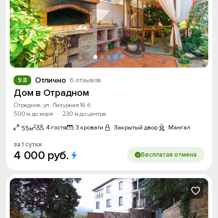
Отлично
9.8
6 отзывов
Дом в Отрадном
Отрадное, ул. Лазурная 16 б
500 м до моря
·
230 м до центра
2
4 гостя
3 кровати
Закрытый двор
Мангал
55м
за 1 сутки
4
000
руб.
Бесплатая отмена