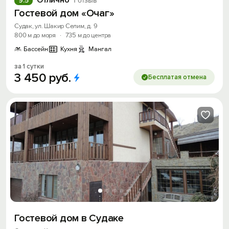
Отлично
9.5
1 отзыв
Гостевой дом «Очаг»
Судак, ул. Шакир Селим, д. 9
800 м до моря
·
735 м до центра
Бассейн
Кухня
Мангал
за 1 сутки
3
450
руб.
Бесплатая отмена
Гостевой дом в Судаке