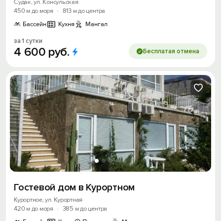
Судак, ул. Консульская
450 м до моря
·
813 м до центра
Бассейн
Кухня
Мангал
за 1 сутки
4
600
руб.
Бесплатая отмена
Гостевой дом в Курортном
Курортное, ул. Курортная
420 м до моря
·
385 м до центра