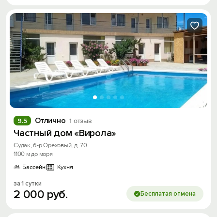
Отлично
9.5
1 отзыв
Частный дом «Вирола»
Судак, б-р Ореховый, д. 70
1100 м до моря
Бассейн
Кухня
за 1 сутки
2
000
руб.
Бесплатая отмена