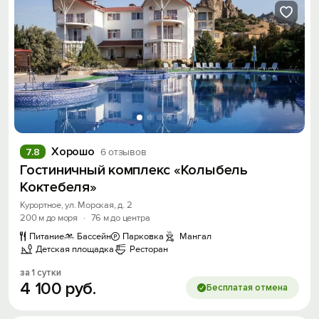
Хорошо
7.8
6 отзывов
Гостиничный комплекс «Колыбель
Коктебеля»
Курортное, ул. Морская, д. 2
200 м до моря
·
76 м до центра
Питание
Бассейн
Парковка
Мангал
Детская площадка
Ресторан
за 1 сутки
4
100
руб.
Бесплатая отмена