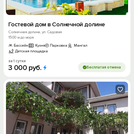
Гостевой дом в Солнечной долине
Солнечная долина, ул. Садовая
1500 м до моря
Бассейн
Кухня
Парковка
Мангал
Детская площадка
за 1 сутки
3
000
руб.
Бесплатая отмена
Вход на сайт
Войти или
Зарегистрироваться
Войти