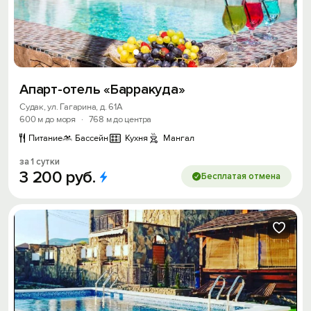
Апарт-отель «Барракуда»
Судак, ул. Гагарина, д. 61А
600 м до моря
·
768 м до центра
Питание
Бассейн
Кухня
Мангал
за 1 сутки
3
200
руб.
Бесплатая отмена