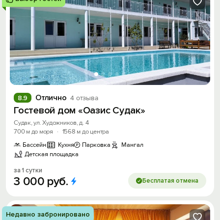
Отлично
8.9
4 отзыва
Гостевой дом «Оазис Судак»
Судак, ул. Художников, д. 4
700 м до моря
·
1568 м до центра
Бассейн
Кухня
Парковка
Мангал
Детская площадка
за 1 сутки
3
000
руб.
Бесплатая отмена
Недавно забронировано