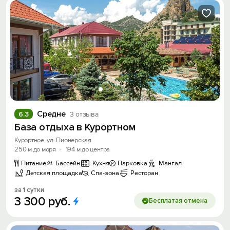
Средне
6.3
3 отзыва
База отдыха в Курортном
Курортное, ул. Пионерская
250 м до моря
·
194 м до центра
Питание
Бассейн
Кухня
Парковка
Мангал
Детская площадка
Спа-зона
Ресторан
за 1 сутки
3
300
руб.
Бесплатая отмена