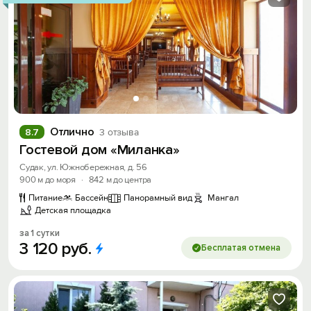
Отлично
8.7
3 отзыва
Гостевой дом «Миланка»
Судак, ул. Южнобережная, д. 56
900 м до моря
·
842 м до центра
Питание
Бассейн
Панорамный вид
Мангал
Детская площадка
за 1 сутки
3
120
руб.
Бесплатая отмена