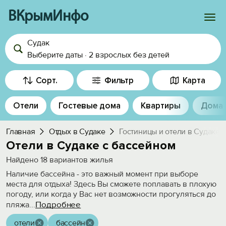
ВКрымИнфо
Судак
Войти
Выберите даты
·
2 взрослых
без детей
Избранное
Сорт.
Фильтр
Карта
История просмотра
Отели
Гостевые дома
Квартиры
Дома
Добавить свой объект
Главная
Отдых в Судаке
Гостиницы и отели в Судаке
Отели в Судаке с бассейном
Найдено
18
вариантов жилья
Наличие бассейна - это важный момент при выборе
места для отдыха! Здесь Вы сможете поплавать в плохую
погоду, или когда у Вас нет возможности прогуляться до
Подробнее
пляжа
...
отели
бассейн