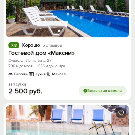
Хорошо
7.8
5 отзывов
Гостевой дом «Максим»
Судак, ул. Лучистая, д. 27
700 м до моря
·
933 м до центра
Бассейн
Кухня
Мангал
за 1 сутки
2
500
руб.
Бесплатая отмена