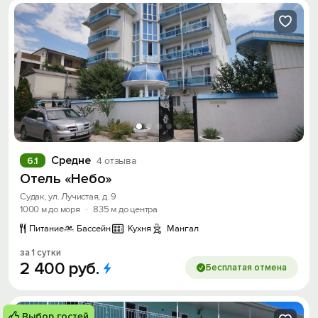
Средне
6.1
4 отзыва
Отель «Небо»
Судак, ул. Лучистая, д. 9
1000 м до моря
·
835 м до центра
Питание
Бассейн
Кухня
Мангал
за 1 сутки
2
400
руб.
Бесплатая отмена
Выбор гостей