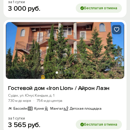
за 1 сутки
3
000
руб.
Бесплатая отмена
Гостевой дом «Iron Lion» / Айрон Лаэн
Судак, ул. Юнус Кандым, д. 1
730 м до моря
·
754 м до центра
Бассейн
Кухня
Мангал
Детская площадка
за 1 сутки
3
565
руб.
Бесплатая отмена