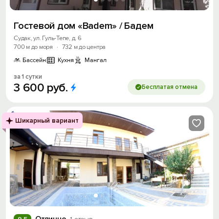
Войти с помощью
Гостевой дом «Badem» / Бадем
Скидка −5%
Судак, ул. Гуль-Тепе, д. 6
Хочешь дешевле? Оставь почту и получи
700 м до моря
·
732 м до центра
промокод на первое бронирование!
Бассейн
Кухня
Мангал
за 1 сутки
3
600
руб.
Бесплатая отмена
Получить промокод
Шикарный вариант