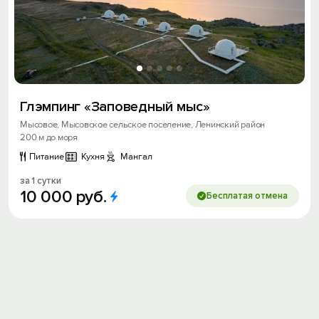
Вход на сайт
Войти или
Зарегистрироваться
Глэмпинг «Заповедный мыс»
Мысовое, Мысовское сельское поселение, Ленинский район
200 м до моря
Питание
Кухня
Мангал
за 1 сутки
10
000
руб.
Войти
Бесплатая отмена
Войти с помощью
Скидка −5%
Хочешь дешевле? Оставь почту и получи
промокод на первое бронирование!