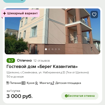
Шикарный вариант
Отлично
9.7
12 отзывов
Гостевой дом «Берег Казантипа»
Щелкино, с.Семёновка, ул. Набережная д.12 (7км от Щелкино)
50 м до моря
Питание
Кухня
Мангал
Детская площадка
за 1 сутки
3
000
руб.
Бесплатая отмена