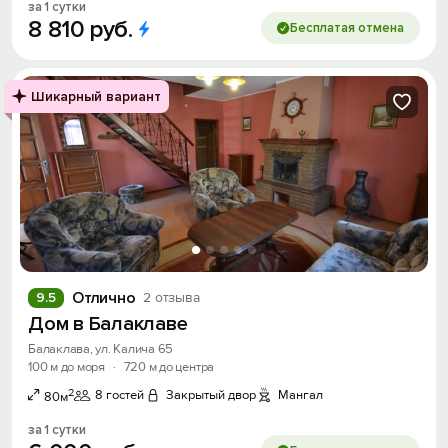
за 1 сутки
8
810
руб.
Бесплатая отмена
Шикарный вариант
Отлично
9.5
2 отзыва
Дом в Балаклаве
Балаклава, ул. Калича 65
100 м до моря
·
720 м до центра
2
8 гостей
Закрытый двор
Мангал
80м
за 1 сутки