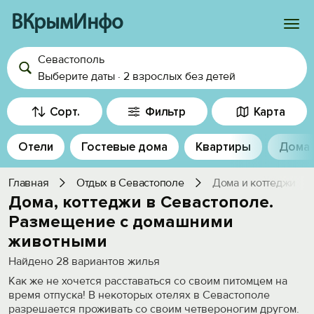
ВКрымИнфо
Севастополь
Войти
Выберите даты
·
2 взрослых
без детей
Избранное
Сорт.
Фильтр
Карта
История просмотра
Отели
Гостевые дома
Квартиры
Дома
Добавить свой объект
Главная
Отдых в Севастополе
Дома и коттеджи
Дома, коттеджи в Севастополе.
Размещение с домашними
животными
Найдено
28
вариантов жилья
Как же не хочется расставаться со своим питомцем на
время отпуска! В некоторых отелях в Севастополе
разрешается проживать со своим четвероногим другом.