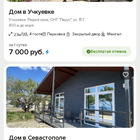
Дом в Учкуевке
Учкуевка, Радиогорка, СНТ "Парус", уч. 157
400 м до моря
2
4 гостя
Парковка
Закрытый двор
Мангал
23м
за 1 сутки
7
000
руб.
Бесплатая отмена
Дом в Севастополе