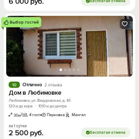
6
000
руб.
Бесплатая отмена
Выбор гостей
Отлично
10
2 отзыва
Дом в Любимовке
Любимовка, ул. Федоровская, д. 43
120 м до моря
·
1010 м до центра
2
4 гостя
Парковка
Мангал
30м
за 1 сутки
2
500
руб.
Бесплатая отмена