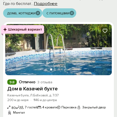
Подробнее
Где-то бесплат
...
дома, коттеджи
с питомцами
Шикарный вариант
Отлично
9.8
3 отзыва
Дом в Казачей бухте
Казачья бухта, Л.Бобковой, д. 7/37
200 м до моря
·
1146 м до центра
2
7 гостей
4 кровати
Парковка
Закрытый двор
80м
Мангал