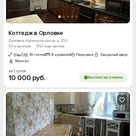
Коттедж в Орловке
Орловка, Качинское шоссе, д. 35/1
50 м до моря
·
852 м до центра
2
10 гостей
8 кроватей
Парковка
Закрытый двор
174м
Мангал
за 1 сутки
10
000
руб.
Бесплатая отмена