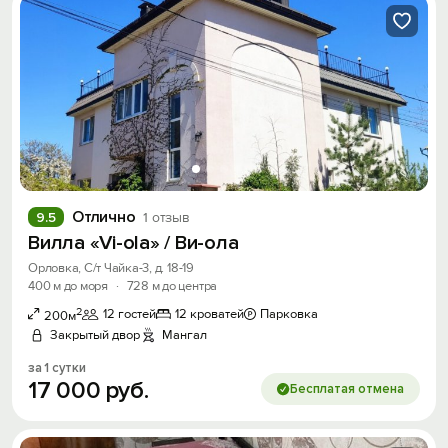
Отлично
9.5
1 отзыв
Вилла «Vi-ola» / Ви-ола
Орловка, С/т Чайка-3, д. 18-19
400 м до моря
·
728 м до центра
2
12 гостей
12 кроватей
Парковка
200м
Закрытый двор
Мангал
за 1 сутки
17
000
руб.
Бесплатая отмена