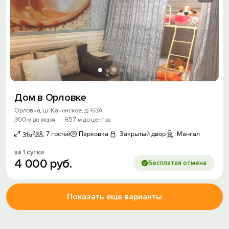
Дом в Орловке
Орловка, ш. Качинское, д. 63А
300 м до моря
·
657 м до центра
2
7 гостей
Парковка
Закрытый двор
Мангал
31м
за 1 сутки
4
000
руб.
Бесплатая отмена
Показать еще варианты