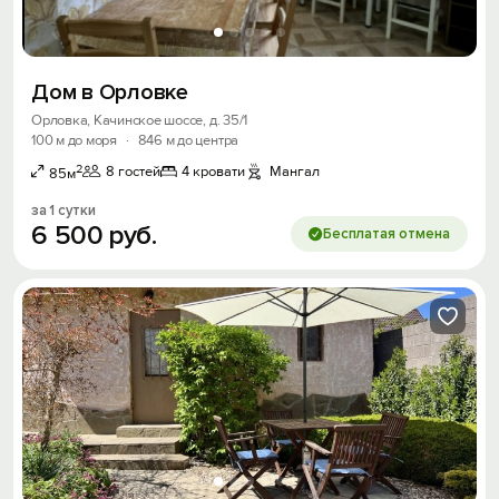
Вход на сайт
Войти или
Зарегистрироваться
Дом в Орловке
Орловка, Качинское шоссе, д. 35/1
100 м до моря
·
846 м до центра
2
8 гостей
4 кровати
Мангал
85м
Войти
за 1 сутки
6
500
руб.
Бесплатая отмена
Войти с помощью
Скидка −5%
Хочешь дешевле? Оставь почту и получи
промокод на первое бронирование!
Получить промокод