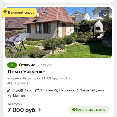
Высокий спрос
Отлично
9.8
2 отзыва
Дом в Учкуевке
Учкуевка, Радиогорка. СНТ "Парус", уч. 157
400 м до моря
2
4 гостя
3 кровати
Парковка
Закрытый двор
23м
Мангал
за 1 сутки
7
000
руб.
Бесплатая отмена