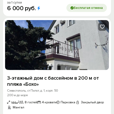
за 1 сутки
6
000
руб.
Бесплатая отмена
3-этажный дом с бассейном в 200 м от
пляжа «Бохо»
Севастополь, ст Пилот, д. 1, корп. 50
200 м до моря
2
8 гостей
4 кровати
Парковка
Закрытый двор
144м
Мангал