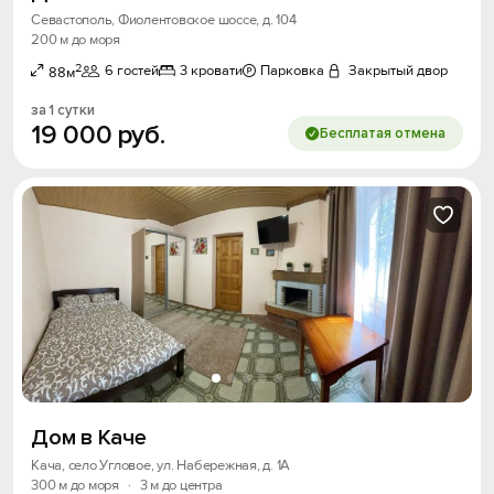
Севастополь, Фиолентовское шоссе, д. 104
200 м до моря
2
6 гостей
3 кровати
Парковка
Закрытый двор
88м
за 1 сутки
19
000
руб.
Бесплатая отмена
Дом в Каче
Кача, село Угловое, ул. Набережная, д. 1А
300 м до моря
·
3 м до центра