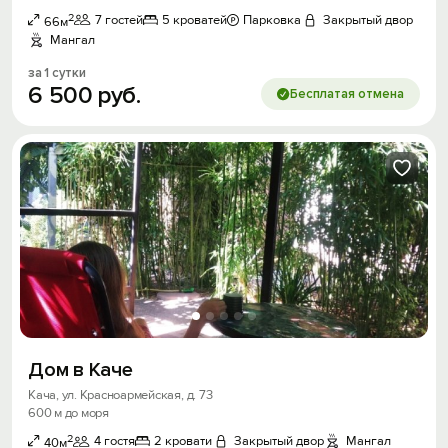
2
7 гостей
5 кроватей
Парковка
Закрытый двор
66м
Мангал
за 1 сутки
6
500
руб.
Бесплатая отмена
Дом в Каче
Кача, ул. Красноармейская, д. 73
600 м до моря
2
4 гостя
2 кровати
Закрытый двор
Мангал
40м