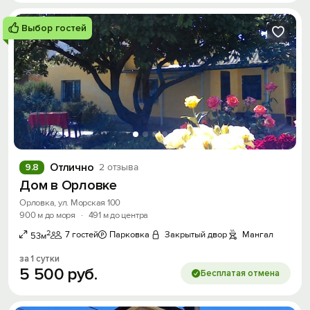
Выбор гостей
Отлично
9.8
2 отзыва
Дом в Орловке
Орловка, ул. Морская 100
900 м до моря
·
491 м до центра
2
7 гостей
Парковка
Закрытый двор
Мангал
53м
за 1 сутки
5
500
руб.
Бесплатая отмена