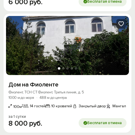
6
000
руб.
Бесплатая отмена
Дом на Фиоленте
Фиолент, ТСН СТ Фиолент, Третья линия, д. 5
1000 м до моря
·
488 м до центра
2
14 гостей
10 кроватей
Закрытый двор
Мангал
100м
за 1 сутки
8
000
руб.
Бесплатая отмена