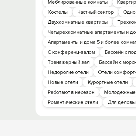
Меблированные комнаты
Квартир
Хостелы
Частный сектор
Одно
Двухкомнатные квартиры
Трехко
Четырехкомнатные апартаменты и д
Апартаменты и дома 5 и более комна
С конференц-залом
Бассейн с п
Тренажерный зал
Бассейн с морс
Недорогие отели
Отели комфорт-
Новые отели
Курортные отели
Работают в несезон
Молодежные 
Романтические отели
Для деловы