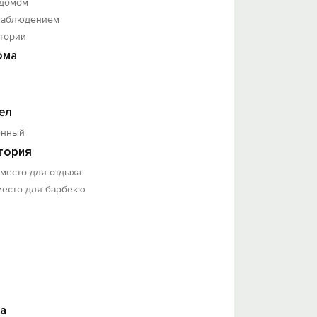
 домом
наблюдением
итории
ома
ел
енный
тория
 место для отдыха
место для барбекю
а