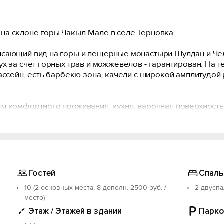
на склоне горы Чакыл-Мале в селе Терновка.
ясающий вид на горы и пещерные монастыри Шулдан и Че
х за счет горных трав и можжевелов - гарантирован. На т
ассейн, есть барбекю зона, качели с широкой амплитудой 
я комфортного проживания, кухня, варочная поверхность 
водой, ортопедические матрасы, кондиционирование, так
й, снабжен видеонаблюдением и тревожной кнопкой.
 отдыха не будет нарушен, так как весь комплекс будет 
Гостей
Спаль
10 (2 основных места, 8 дополн. 2500 руб. /
2 двуспа
место)
Этаж / Этажей в здании
Парко