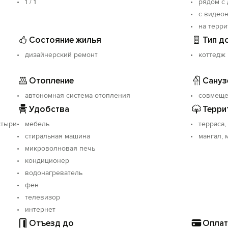
1 / 1
рядом с
с видео
на терр
Состояние жилья
Тип д
дизайнерский ремонт
коттедж
Отопление
Сануз
автономная система отопления
совмещ
Удобства
Терри
стыри
мебель
терраса,
стиральная машина
мангал, 
микроволновая печь
кондиционер
водонагреватель
фен
телевизор
интернет
Отъезд до
Оплат