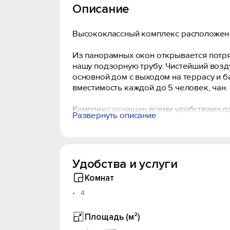
Описание
Высококлассный комплекс расположен 
Из панорамных окон открывается потр
нашу подзорную трубу. Чистейший возду
основной дом с выходом на террасу и б
вместимость каждой до 5 человек, чан.
Комплекс оснащен всеми удобствами дл
Развернуть описание
телевизор, душ с горячей и холодной 
безопасности и находиться под охрано
Во время Вашего пребывания здесь ваш
Удобства и услуги
Комнат
4
Площадь (м²)