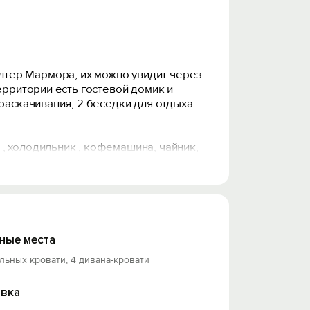
лтер Мармора, их можно увидит через
ерритории есть гостевой домик и
раскачивания, 2 беседки для отдыха
, холодильник , кофемашина, чайник,
 же оснащено пожарными средствами
принадлежать Вам и Вашей компании.
ные места
льных кровати, 4 дивана-кровати
вка