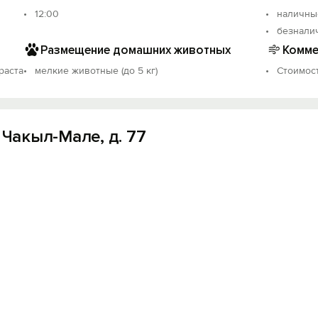
Вход на сайт
12:00
наличны
Войти или
Зарегистрироваться
безнали
Размещение домашних животных
Комме
раста
мелкие животные (до 5 кг)
Стоимост
Войти
 Чакыл-Мале, д. 77
Войти с помощью