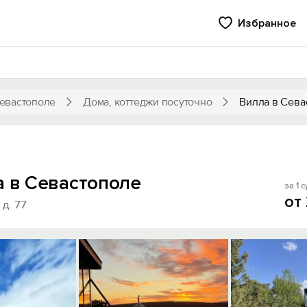
Избранное
евастополе
Дома, коттеджи посуточно
Вилла в Сева
а в Севастополе
за 1 с
от
д. 77