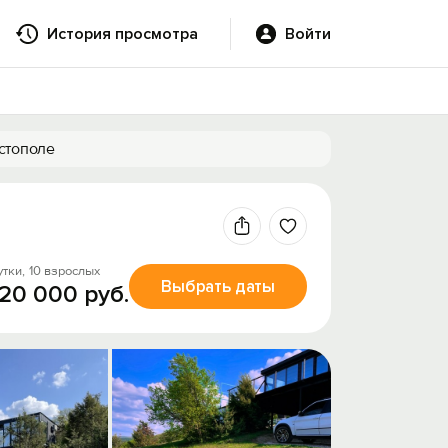
История просмотра
Войти
стополе
утки,
10 взрослых
Выбрать даты
 20 000 руб.