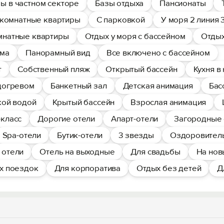
ы в частном секторе
Базы отдыха
Пансионаты
комнатные квартиры
С парковкой
У моря 2 линия 
мнатные квартиры
Отдых у моря с бассейном
Отдых
ома
Панорамный вид
Все включено с бассейном
т
Собственный пляж
Открытый бассейн
Кухня в
одогревом
Банкетный зал
Детская анимация
Бас
кой водой
Крытый бассейн
Взрослая анимация
класс
Дорогие отели
Апарт-отели
Загородные 
Spa-отели
Бутик-отели
3 звезды
Оздоровител
отели
Отель на выходные
Для свадьбы
На нов
х поездок
Для корпоратива
Отдых без детей
Д