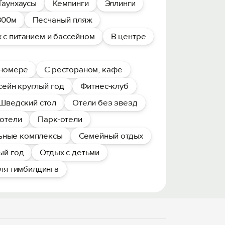
Таунхаусы
Кемпинги
Эллинги
300м
Песчаный пляж
 с питанием и бассейном
В центре
 номере
С рестораном, кафе
сейн круглый год
Фитнес-клуб
Шведский стол
Отели без звезд
отели
Парк-отели
ьные комплексы
Семейный отдых
ый год
Отдых с детьми
ля тимбилдинга