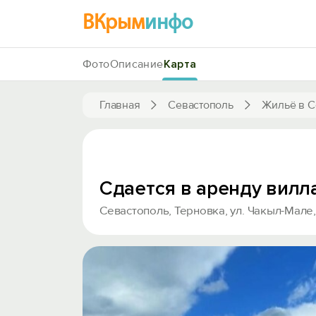
ВКрым
инфо
Фото
Описание
Карта
Главная
Севастополь
Жильё в С
Сдается в аренду вилл
Севастополь, Терновка, ул. Чакыл-Мале, 