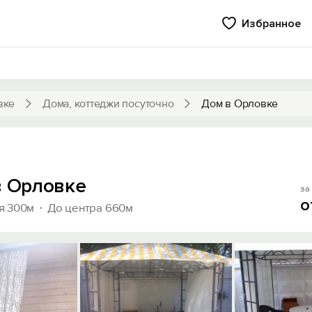
Избранное
вке
Дома, коттеджи посуточно
Дом в Орловке
в Орловке
за 
о
я 300м
До центра 660м