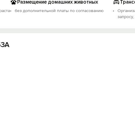
Размещение домашних животных
Транс
раста
без дополнительной платы по согласованию
Организ
запросу,
63А
Вход на сайт
Войти или
Зарегистрироваться
Войти
Войти с помощью