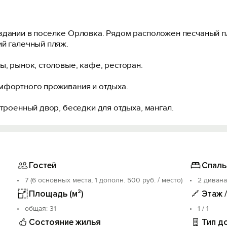
здании в поселке Орловка. Рядом расположен песчаный пл
ий галечный пляж.
ы, рынок, столовые, кафе, ресторан.
мфортного проживания и отдыха.
строенный двор, беседки для отдыха, мангал.
Гостей
Спаль
7 (6 основных места, 1 дополн. 500 руб. / место)
2 дивана
Площадь (м²)
Этаж 
oбщая: 31
1 / 1
Состояние жилья
Тип д