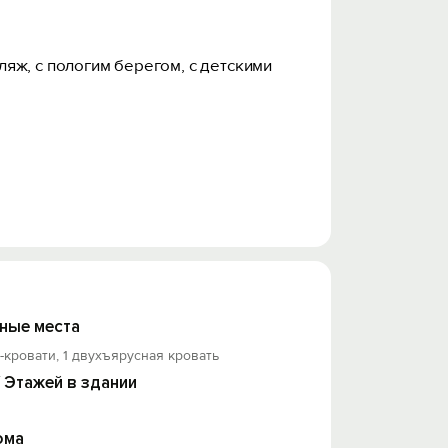
яж, с пологим берегом, с детскими
ные места
-кровати, 1 двухъярусная кровать
/ Этажей в здании
ома