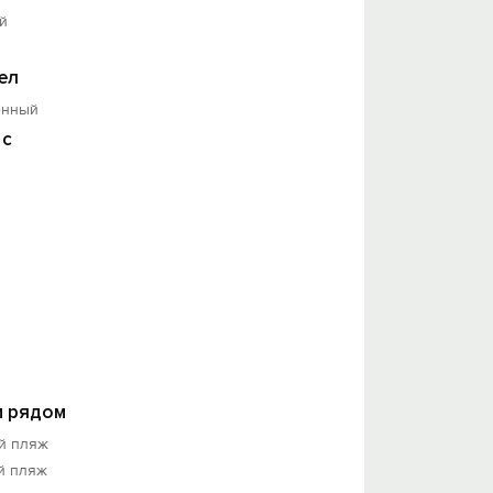
й
ел
енный
 с
 рядом
й пляж
й пляж