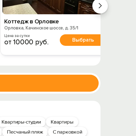
Коттедж в Орловке
Дом в
Орловка, Качинское шоссе, д. 35/1
Орловка
Цена за сутки
Цена за 
Выбрать
от 10000 руб.
от 5
Квартиры-студии
Квартиры
Песчаный пляж
С парковкой