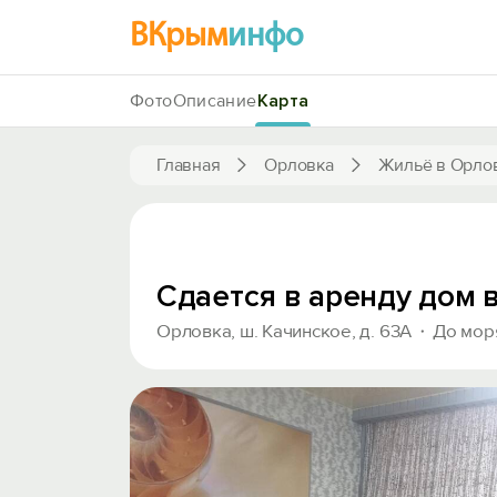
ВКрым
инфо
Фото
Описание
Карта
Главная
Орловка
Жильё в Орло
Сдается в аренду дом 
Орловка, ш. Качинское, д. 63А
До мор