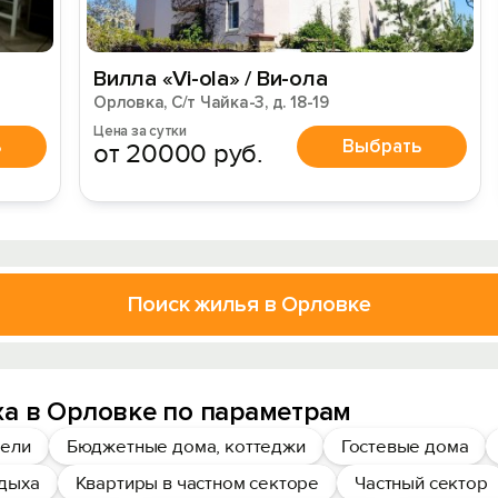
Вилла «Vi-ola» / Ви-ола
Орловка, С/т Чайка-3, д. 18-19
Цена за сутки
ь
Выбрать
от 20000 руб.
Поиск жилья в Орловке
а в Орловке по параметрам
ели
Бюджетные дома, коттеджи
Гостевые дома
тдыха
Квартиры в частном секторе
Частный сектор