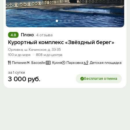
промокод на первое бронирование!
Получить промокод
Плохо
4.8
4 отзыва
Курортный комплекс «Звёздный берег»
Орловка, ш. Качинское, д. 33-35
100 м до моря
·
808 м до центра
Питание
Бассейн
Кухня
Парковка
Детская площадка
за 1 сутки
3
000
руб.
Бесплатая отмена