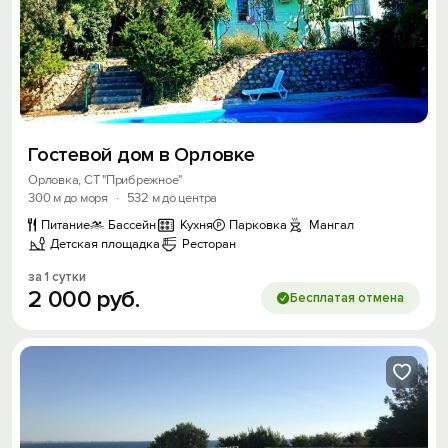
Вход на сайт
Гостевой дом в Орловке
Войти или
Зарегистрироваться
Орловка, СТ "Прибрежное"
300 м до моря
·
532 м до центра
Питание
Бассейн
Кухня
Парковка
Мангал
Детская площадка
Ресторан
за 1 сутки
2
000
руб.
Бесплатая отмена
Войти
Войти с помощью
Скидка −5%
Хочешь дешевле? Оставь почту и получи