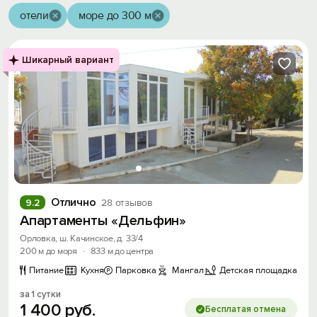
отели
море до 300 м
Шикарный вариант
Отлично
9.2
28 отзывов
Апартаменты «Дельфин»
Орловка, ш. Качинское, д. 33/4
200 м до моря
·
833 м до центра
Питание
Кухня
Парковка
Мангал
Детская площадка
за 1 сутки
1
400
руб.
Бесплатая отмена