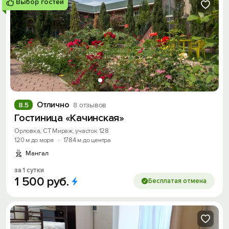
Выбор гостей
Отлично
8.5
8 отзывов
Гостиница «Качинская»
Орловка, СТ Мираж, участок 128
120 м до моря
·
1784 м до центра
Мангал
за 1 сутки
1
500
руб.
Бесплатая отмена