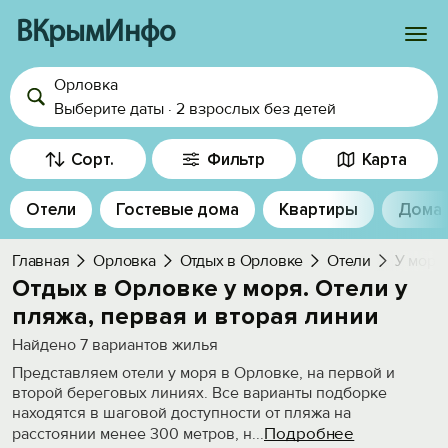
ВКрымИнфо
Орловка
Войти
Выберите даты
·
2 взрослых
без детей
Избранное
Сорт.
Фильтр
Карта
История просмотра
Отели
Гостевые дома
Квартиры
Дома
Добавить свой объект
Главная
Орловка
Отдых в Орловке
Отели
У моря
Отдых в Орловке у моря. Отели у
пляжа, первая и вторая линии
Найдено
7
вариантов жилья
Представляем отели у моря в Орловке, на первой и
второй береговых линиях. Все варианты подборке
находятся в шаговой доступности от пляжа на
Подробнее
расстоянии менее 300 метров, н
...