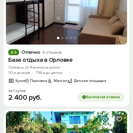
Отлично
8.5
6 отзывов
База отдыха в Орловке
Орловка, ул. Качинское шоссе
50 м до моря
·
794 м до центра
Кухня
Парковка
Мангал
Детская площадка
за 1 сутки
2
400
руб.
Бесплатая отмена