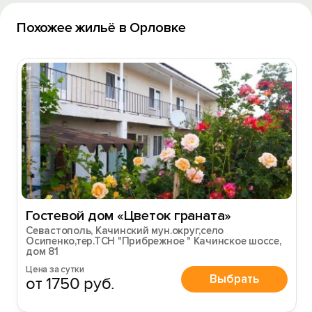
Похожее жильё в Орловке
Гостевой дом «Цветок граната»
Севастополь, Качинский мун.округ,село
Осипенко,тер.ТСН "Прибрежное " Качинское шоссе,
Вход на сайт
дом 81
Войти или
Зарегистрироваться
Цена за сутки
Выбрать
от 1750 руб.