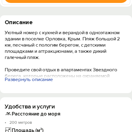
Описание
Уютный номер с кухней и верандой в одноэтажном
здании в поселке Орловка, Крым. Пляж большой 2
км, песчаный с пологим берегом, с детскими
площадками и аттракционами, а также дикий
галечный пляж.
Проведите свой отдых в апартаментах Звездного
берега, которые расположены на охраняемой
Развернуть описание
территории тур-центра «Звездный Берег», где
имеются: кафе, магазины, ресторан, концертный зал,
бесплатная охраняемая парковка.
Удобства и услуги
Комнаты рассчитаны на комфортное проживание до 4
человек. Туалет, душевая кабина, стиральная машина,
Расстояние до моря
кондиционер, Smart TV, холодильник, микроволновая
200 метров
печь, мультиварка, электрочайник, утюг, фен,
Площадь (м²)
индукционная печь имеется в номере.