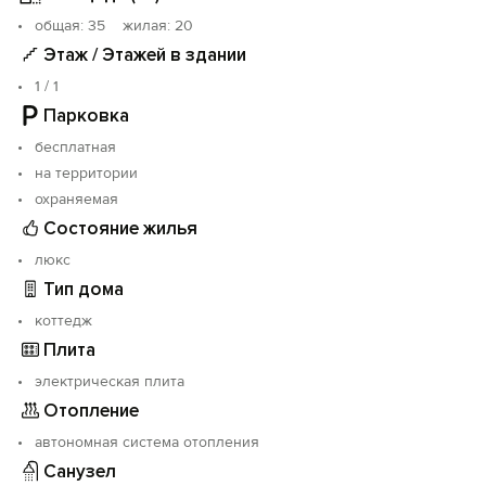
Горячая и холодная вода круглосуточно.
oбщая: 35 жилая: 20
Wi-Fi на всей территории, бесплатно.
Этаж / Этажей в здании
1 / 1
Парковка
бесплатная
на территории
охраняемая
Состояние жилья
люкс
Тип дома
коттедж
Плита
электрическая плита
Отопление
автономная система отопления
Санузел