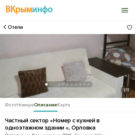
ВКрым
инфо
Отели
Войти
Избранное
История просмотра
Добавить свой объект
1
/11
Фото
Номера
Описание
Карта
Частный сектор «Номер с кухней в
одноэтажном здании «, Орловка