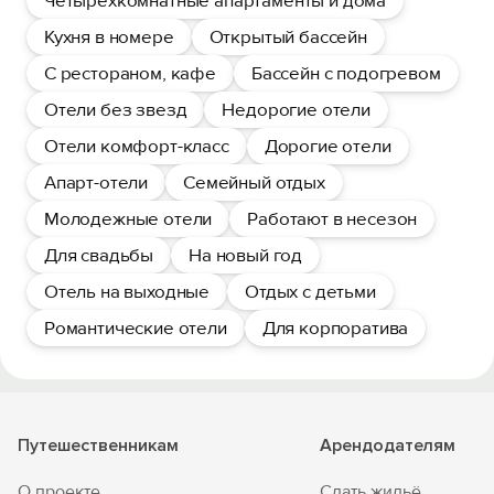
Четырехкомнатные апартаменты и дома
Кухня в номере
Открытый бассейн
С рестораном, кафе
Бассейн с подогревом
Отели без звезд
Недорогие отели
Отели комфорт-класс
Дорогие отели
Апарт-отели
Семейный отдых
Молодежные отели
Работают в несезон
Для свадьбы
На новый год
Отель на выходные
Отдых с детьми
Романтические отели
Для корпоратива
Путешественникам
Арендодателям
О проекте
Сдать жильё