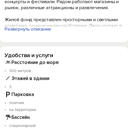
концерты и фестивали. Рядом работают магазины и
рынок, различные аттракционы и развлечения.
Жилой фонд представлен просторными и светлыми
номерами, оснащенными удобствами. Двор утопает в
Развернуть описание
зелени можжевельников и роз. Есть зона для
барбекю, беседки.
Кухня укомплектована техникой и посудой для
Удобства и услуги
самостоятельного приготовления пищи. На
территории работает кафе с возможностью
Расстояние до моря
организации платного комплексного питания (3-
300 метров
разовое питание - 700 рублей с человека).
Этажей в здании
Трансфер и организация экскурсий по
3
договоренности.
Парковка
платная
Расстояние:
- пляж песчаный - 5 минут
на территории
- набережная - 5 минут
Бассейн
- центр города - 30 минут (на транспорте)
стационарный
- центр - 5 минут