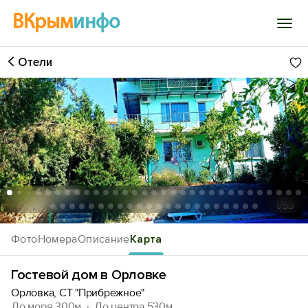
ВКрым
инфо
Отели
Войти
Избранное
История просмотра
Добавить свой объект
1
/53
Фото
Номера
Описание
Карта
Гостевой дом в Орловке
Орловка, СТ "Прибрежное"
До моря 300м
До центра 530м