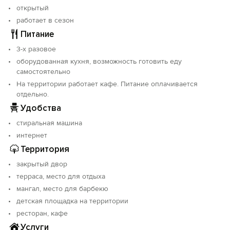
открытый
- центр развлечений - 5 минут
- аквапарк - 60 минут (на транспорте)
работает в сезон
- дельфинарий (Севастополь) - 30 минут (на
Питание
транспорте)
3-х разовое
- рынок - 5 минут
оборудованная кухня, возможность готовить еду
- магазин продукты - 5 минут
самостоятельно
- остановка транспорта - 2 минуты
На территории работает кафе. Питание оплачивается
- аптека - 5 минут
отдельно.
Удобства
стиральная машина
интернет
Территория
закрытый двор
терраса, место для отдыха
мангал, место для барбекю
детская площадка на территории
ресторан, кафе
Услуги