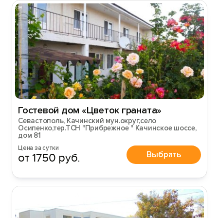
Гостевой дом «Цветок граната»
Севастополь, Качинский мун.округ,село
Осипенко,тер.ТСН "Прибрежное " Качинское шоссе,
дом 81
Цена за сутки
Выбрать
от 1750 руб.