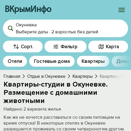
ВКрымИнфо
Окуневка
Войти
Выберите даты
·
2 взрослых
без детей
Избранное
Сорт.
Фильтр
Карта
История просмотра
Отели
Гостевые дома
Квартиры
Дома
Добавить свой объект
Главная
Отдых в Окуневке
Квартиры
Квартиры-студ
Квартиры-студии в Окуневке.
Размещение с домашними
животными
Найдено
2
варианта жилья
Как же не хочется расставаться со своим питомцем на
время отпуска! В некоторых отелях в Окуневке
разрешается проживать со своим четвероногим другом.