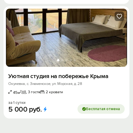
Уютная студия на побережье Крыма
Окуневка, с. Знаменское, ул. Морская, д. 28
2
3 гостя
2 кровати
45м
Вход на сайт
за 1 сутки
Войти или
Зарегистрироваться
5
000
руб.
Бесплатая отмена