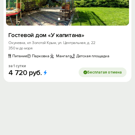
Гостевой дом «У капитана»
Окуневка, кп Золотой Крым, ул. Центральная, д. 22
Вход на сайт
350 м до моря
Войти или
Зарегистрироваться
Питание
Парковка
Мангал
Детская площадка
за 1 сутки
4
720
руб.
Бесплатая отмена
Войти
Войти с помощью
Скидка −5%