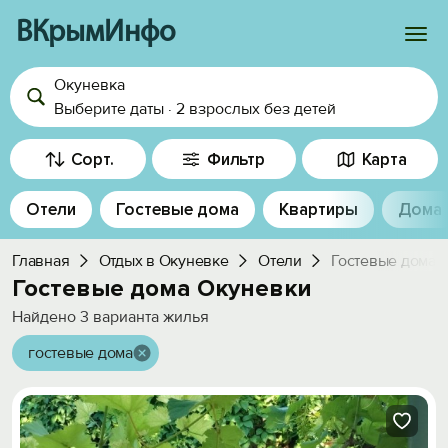
ВКрымИнфо
Окуневка
Войти
Выберите даты
·
2 взрослых
без детей
Избранное
Сорт.
Фильтр
Карта
История просмотра
Отели
Гостевые дома
Квартиры
Дома
Добавить свой объект
Главная
Отдых в Окуневке
Отели
Гостевые дома
Гостевые дома Окуневки
Найдено
3
варианта жилья
гостевые дома