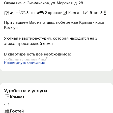
Окуневка, с. Знаменское, ул. Морская, д. 28
2
3 гостя
2 кровати
Комнат: 1
Этаж: 3
Ба
45 m
Приглашаем Вас на отдых, побережье Крыма - коса
Беляус.
Уютная квартира-студия, которая находится на 3
этаже, трехэтажной дома.
В квартире есть все необходимое:
- общая площадь 45м²
Развернуть описание
- кровать 2-спальная
- диван раскладной
- холодильник, эл чайник, СВЧ, эл плита, все
необходимое для приготовления пищи
- wi-fi
Удобства и услуги
- кондиционер
- телевизор Smart TV
Комнат
- мебель ( комод, стол, стулья, тумбочки)
1
- постельное белье, пледы, полотенца, сушилка для
Гостей
белья, фен