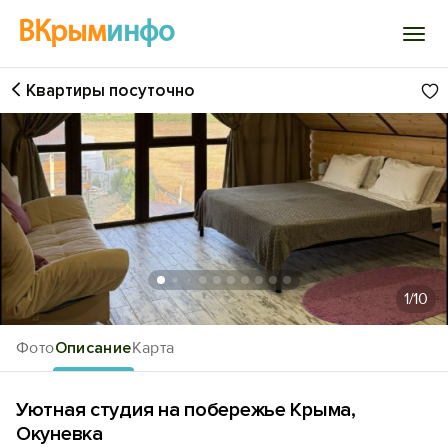
ВКрым
инфо
Квартиры посуточно
Войти
Избранное
История просмотра
Добавить свой объект
1
/10
Фото
Описание
Карта
Уютная студия на побережье Крыма,
Окуневка