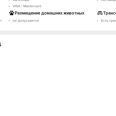
VISA / Mastercard
Размещение домашних животных
Транс
т
не допускается
Есть тр
Вход на сайт
4
Войти или
Зарегистрироваться
Войти
Войти с помощью