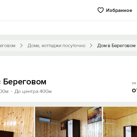
Избранное
еговом
Дома, коттеджи посуточно
Дом в Береговом
в Береговом
за 
о
600м
До центра 400м