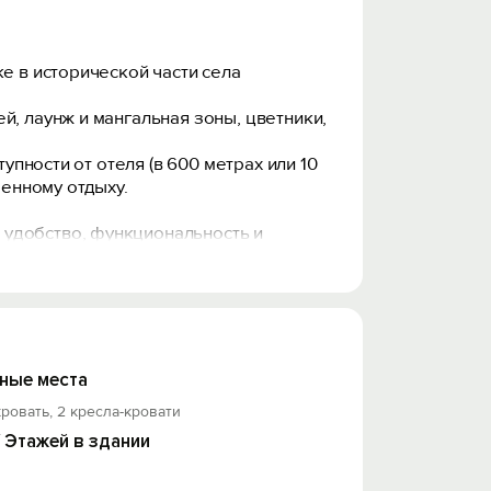
е в исторической части села
й, лаунж и мангальная зоны, цветники,
упности от отеля (в 600 метрах или 10
енному отдыху.
 удобство, функциональность и
есла-кровати 80x190, журнальный стол,
ные места
кровать, 2 кресла-кровати
/ Этажей в здании