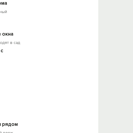
ома
ный
з окна
одят в сад
 с
 рядом
й пляж