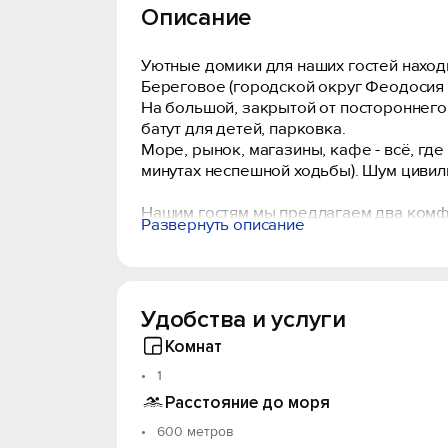
Описание
Уютные домики для наших гостей находи
Береговое (городской округ Феодосия 
На большой, закрытой от постороннего 
батут для детей, парковка.
Море, рынок, магазины, кафе - всё, где
минутах неспешной ходьбы). Шум циви
Нашим гостям мы предлагаем два комфо
Развернуть описание
простоту:
- жилая комната (рассчитана на прожива
шкаф, кондиционер, телевизор, Wi-Fi;
- изолированный от комнаты санузел с 
Удобства и услуги
- мини-кухня (холодильник, электрочайн
Комнат
1
Расстояние до моря
600 метров