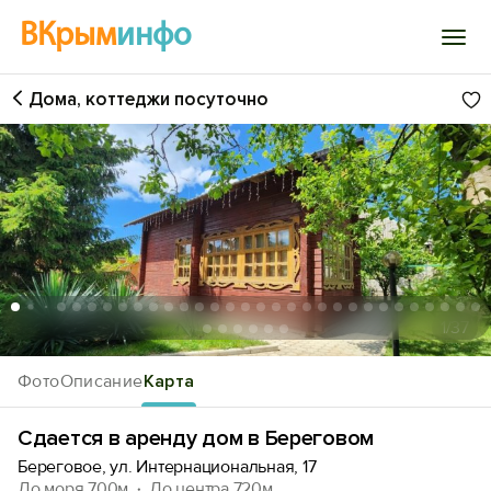
ВКрым
инфо
Дома, коттеджи посуточно
Войти
Избранное
История просмотра
Добавить свой объект
1
/37
Фото
Описание
Карта
Сдается в аренду дом в Береговом
Береговое, ул. Интернациональная, 17
До моря 700м
До центра 720м