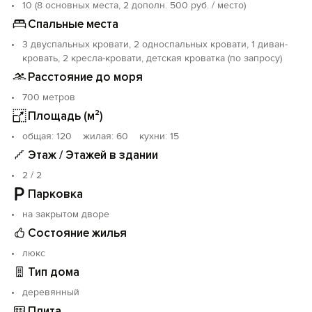
горячее водоснабжение, фильтр с питьевой водой,
10 (8 основных места, 2 дополн. 500 руб. / место)
гладильные принадлежности, постельное белье и
Спальные места
полотенца, фен.
3 двуспальных кровати, 2 односпальных кровати, 1 диван-
кровать, 2 кресла-кровати, детская кроватка (по запросу)
Во дворе детский городок с домиком, место для
стоянки машины, мангал с коптильней, пруд с
Расстояние до моря
фонтаном, водопадом и рыбками, площадка для
700 метров
отдыха.
Площадь (м²)
На дополнительных местах при размещении детей до
7 лет место предоставляется бесплатно.
oбщая: 120 жилая: 60 кухни: 15
Для самых маленьких есть детская кроватка, столик
Этаж / Этажей в здании
для кормления, ванночка, ходунки, качели.
2 / 2
Забронировать коттедж можно круглогодично.
Парковка
на закрытом дворе
Состояние жилья
люкс
Тип дома
деревянный
Плита