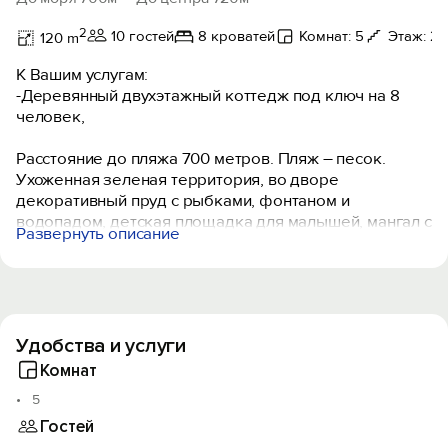
2
10 гостей
8 кроватей
Комнат: 5
Этаж: 2
120 m
К Вашим услугам:
-Деревянный двухэтажный коттедж под ключ на 8
человек,
Расстояние до пляжа 700 метров. Пляж – песок.
Ухоженная зеленая территория, во дворе
декоративный пруд с рыбками, фонтаном и
водопадом, детская площадка для малышей, мангал с
Развернуть описание
коптильней, площадка для отдыха и стоянки
автомобиля.
Коттедж рассчитан на 8 человек (плюс два
дополнительных места).
В Вашем распоряжении 4 спальни, гостиная, кухня-
Удобства и услуги
столовая, два санузла (душевая и ванная комната), 3
кондиционера, стиральная машина-автомат,
Комнат
холодильник, микроволновая печь, газплита,
5
эфирное и спутниковое ТВ, Wi-Fi интернет,
Гостей
автономное отопление, постоянное холодное и