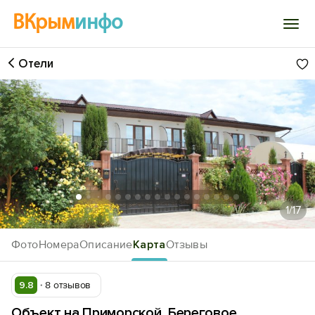
ВКрым
инфо
Отели
Войти
Избранное
История просмотра
Добавить свой объект
1
/17
Фото
Номера
Описание
Карта
Отзывы
9.8
8 отзывов
Объект на Приморской, Береговое