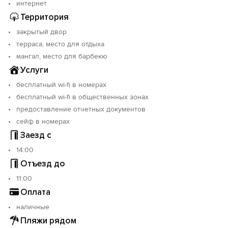
интернет
Территория
На территории имеется кухня и мангал для
приготовления шашлыка.
закрытый двор
терраса, место для отдыха
мангал, место для барбекю
Услуги
бесплатный wi-fi в номерах
бесплатный wi-fi в общественных зонах
предоставление отчетных документов
сейф в номерах
Заезд с
14:00
Отъезд до
11:00
Оплата
наличные
Пляжи рядом