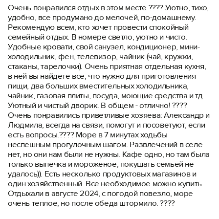
Очень понравился отдых в этом месте ???? Уютно, тихо,
удобно, все продумано до мелочей, по-домашнему.
Войти
Рекомендую всем, кто хочет провести спокойный
семейный отдых. В номере светло, уютно и чисто.
Войти с помощью
Удобные кровати, свой санузел, кондиционер, мини-
холодильник, фен, телевизор, чайник (чай, кружки,
стаканы, тарелочки). Очень приятная отдельная кухня,
в ней вы найдете все, что нужно для приготовления
пищи, два больших вместительных холодильника,
чайник, газовая плиты, посуда, моющие средства и тд.
Уютный и чистый дворик. В общем - отлично! ????
Очень понравились приветливые хозяева: Александр и
Людмила, всегда на связи, помогут и посоветуют, если
есть вопросы.???? Море в 7 минутах ходьбы
неспешным прогулочным шагом. Развлечений в селе
нет, но они нам были не нужны. Кафе одно, но там была
только выпечка и мороженое, покушать семьей не
удалось)). Есть несколько продуктовых магазинов и
один хозяйственный. Все необходимое можно купить.
Отдыхали в августе 2024, с погодой повезло, море
очень теплое, но после обеда штормило. ????