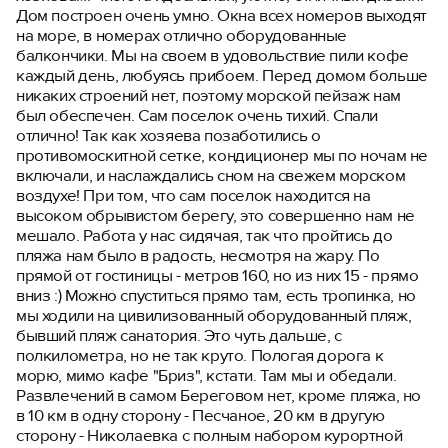
Дом построен очень умно. Окна всех номеров выходят
на море, в номерах отлично оборудованные
балкончики. Мы на своем в удовольствие пили кофе
каждый день, любуясь прибоем. Перед домом больше
никаких строений нет, поэтому морской пейзаж нам
был обеспечен. Сам поселок очень тихий. Спали
отлично! Так как хозяева позаботились о
противомоскитной сетке, кондиционер мы по ночам не
включали, и наслаждались сном на свежем морском
воздухе! При том, что сам поселок находится на
высоком обрывистом берегу, это совершенно нам не
мешало. Работа у нас сидячая, так что пройтись до
пляжа нам было в радость, несмотря на жару. По
прямой от гостиницы - метров 160, но из них 15 - прямо
вниз :) Можно спуститься прямо там, есть тропинка, но
мы ходили на цивилизованный оборудованный пляж,
бывший пляж санатория. Это чуть дальше, с
полкилометра, но не так круто. Пологая дорога к
морю, мимо кафе "Бриз", кстати. Там мы и обедали.
Развлечений в самом Береговом нет, кроме пляжа, но
в 10 км в одну сторону - Песчаное, 20 км в другую
сторону - Николаевка с полным набором курортной