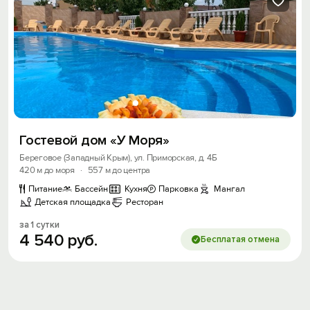
Гостевой дом «У Моря»
Береговое (Западный Крым), ул. Приморская, д. 4Б
420 м до моря
·
557 м до центра
Питание
Бассейн
Кухня
Парковка
Мангал
Детская площадка
Ресторан
за 1 сутки
4
540
руб.
Бесплатая отмена