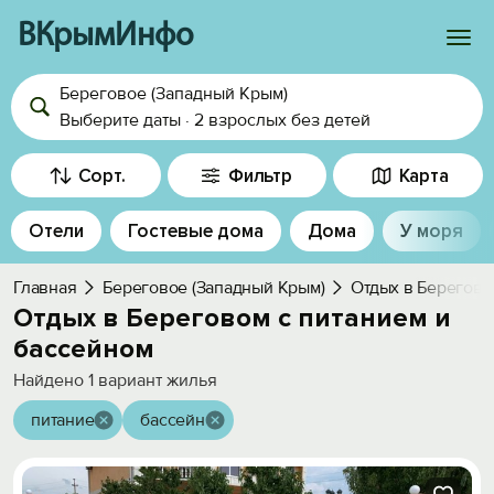
ВКрымИнфо
Береговое (Западный Крым)
Войти
Выберите даты
·
2 взрослых
без детей
Избранное
Сорт.
Фильтр
Карта
История просмотра
Отели
Гостевые дома
Дома
У моря
Добавить свой объект
Главная
Береговое (Западный Крым)
Отдых в Берегов
Отдых в Береговом с питанием и
бассейном
Найдено
1
вариант жилья
питание
бассейн