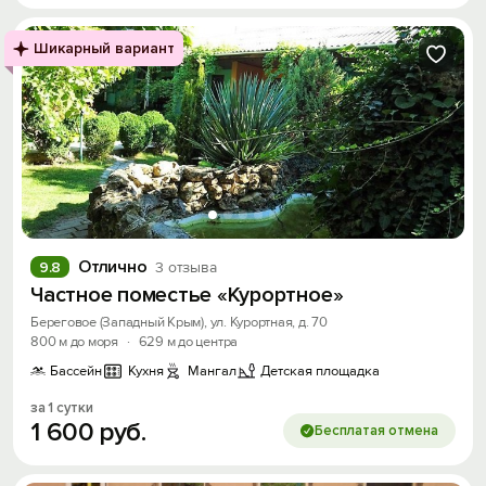
Шикарный вариант
Отлично
9.8
3 отзыва
Частное поместье «Курортное»
Береговое (Западный Крым), ул. Курортная, д. 70
800 м до моря
·
629 м до центра
Бассейн
Кухня
Мангал
Детская площадка
за 1 сутки
1
600
руб.
Бесплатая отмена