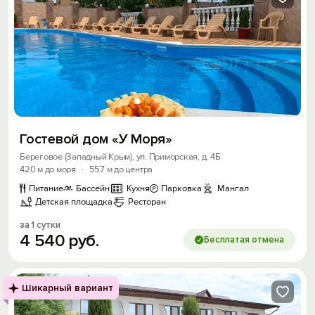
Гостевой дом «У Моря»
Береговое (Западный Крым), ул. Приморская, д. 4Б
420 м до моря
·
557 м до центра
Питание
Бассейн
Кухня
Парковка
Мангал
Детская площадка
Ресторан
за 1 сутки
4
540
руб.
Бесплатая отмена
Шикарный вариант
Вход на сайт