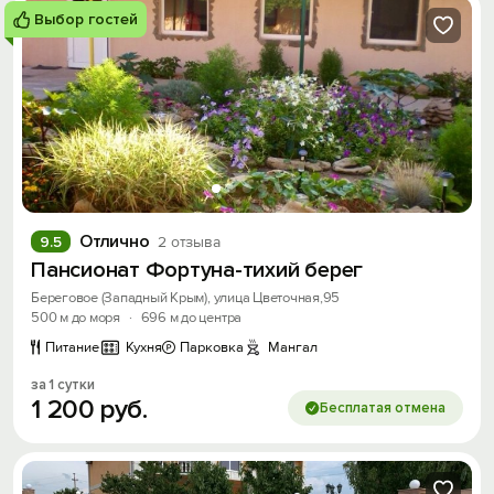
Выбор гостей
Отлично
9.5
2 отзыва
Пансионат Фортуна-тихий берег
Береговое (Западный Крым), улица Цветочная,95
500 м до моря
·
696 м до центра
Питание
Кухня
Парковка
Мангал
за 1 сутки
1
200
руб.
Бесплатая отмена