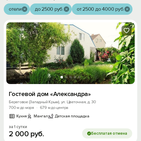
отели
до 2500 руб.
от 2500 до 4000 руб.
Гостевой дом «Александра»
Береговое (Западный Крым), ул. Цветочная, д. 30
700 м до моря
·
679 м до центра
Кухня
Мангал
Детская площадка
за 1 сутки
2
000
руб.
Бесплатая отмена