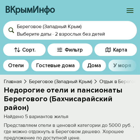
ВКрымИнфо
Береговое (Западный Крым)
Войти
Выберите даты
·
2 взрослых
без детей
Избранное
Сорт.
Фильтр
Карта
История просмотра
Отели
Гостевые дома
Дома
У моря
Добавить свой объект
Главная
Береговое (Западный Крым)
Отдых в Берегов
Недорогие отели и пансионаты
Берегового (Бахчисарайский
район)
Найдено
5
вариантов жилья
Представляем отели в ценовой категории до 5000 руб. ,
где можно отдохнуть в Береговом дешево. Хорошее
предложение по доступной цене.