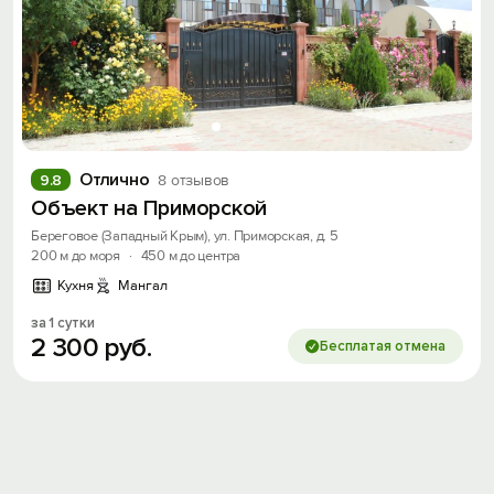
Войти или
Зарегистрироваться
Войти
Отлично
9.8
8 отзывов
Объект на Приморской
Войти с помощью
Береговое (Западный Крым), ул. Приморская, д. 5
200 м до моря
·
450 м до центра
Скидка −5%
Кухня
Мангал
Хочешь дешевле? Оставь почту и получи
за 1 сутки
промокод на первое бронирование!
2
300
руб.
Бесплатая отмена
Получить промокод