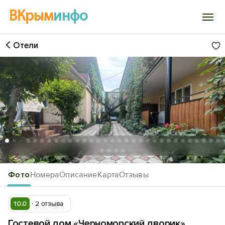
ВКрым
инфо
Отели
Войти
Избранное
История просмотра
Добавить свой объект
1
/35
Фото
Номера
Описание
Карта
Отзывы
10.0
2 отзыва
Гостевой дом «Черноморский дворик»,