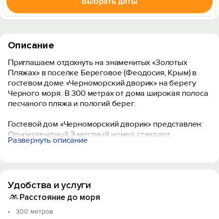
Выбрать даты
Описание
Приглашаем отдохнуть на знаменитых «Золотых
Пляжах» в поселке Береговое (Феодосия, Крым) в
гостевом доме «Черноморский дворик» на берегу
Черного моря. В 300 метрах от дома широкая полоса
песчаного пляжа и пологий берег.
Вход на сайт
Гостевой дом «Черноморский дворик» представлен:
Войти или
Зарегистрироваться
Однокомнатный 2-местный номер стандарт.
Развернуть описание
Однокомнатный 3-местный номер стандарт.
Двухкомнатный семейный 4-местный номер стандарт
Номера со всеми удобствами, большой закрытый
Удобства и услуги
двор. Отсутствие городского шума, золотой песок,
Войти
чистейшая вода, позволят Вам в полной мере
Расстояние до моря
насладиться отдыхом.
300 метров
Войти с помощью