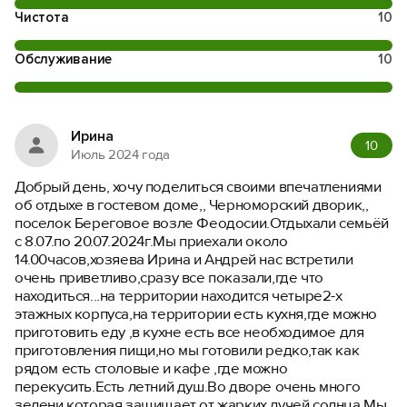
Чистота
10
Обслуживание
10
Ирина
10
Июль 2024 года
Добрый день, хочу поделиться своими впечатлениями
об отдыхе в гостевом доме,, Черноморский дворик,,
поселок Береговое возле Феодосии.Отдыхали семьёй
с 8.07.по 20.07.2024г.Мы приехали около
14.00часов,хозяева Ирина и Андрей нас встретили
очень приветливо,сразу все показали,где что
находиться...на территории находится четыре2-х
этажных корпуса,на территории есть кухня,где можно
приготовить еду ,в кухне есть все необходимое для
приготовления пищи,но мы готовили редко,так как
рядом есть столовые и кафе ,где можно
перекусить.Есть летний душ.Во дворе очень много
зелени,которая защищает от жарких лучей солнца.Мы