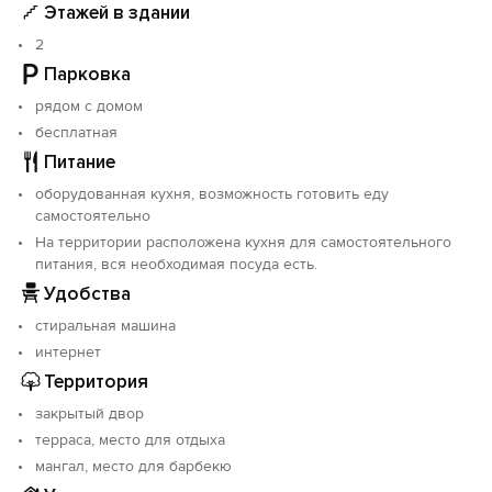
Этажей в здании
На территории расположена кухня для
самостоятельного приготовления пищи, необходимая
2
посуда есть.
Парковка
рядом с домом
Уютный озелененный двор с летней беседкой и
мангалом, доброжелательное и приветливое
бесплатная
обслуживание делают гостевой дом «Черноморский
Питание
дворик» привлекательным для отдыха и оставят у Вас
оборудованная кухня, возможность готовить еду
самые лучшие впечатления об отдыхе в Крыму.
самостоятельно
На территории расположена кухня для самостоятельного
Объект прошёл классификацию. Номер реестровой
питания, вся необходимая посуда есть.
записи: С912025013042.
Удобства
стиральная машина
интернет
Территория
закрытый двор
терраса, место для отдыха
мангал, место для барбекю