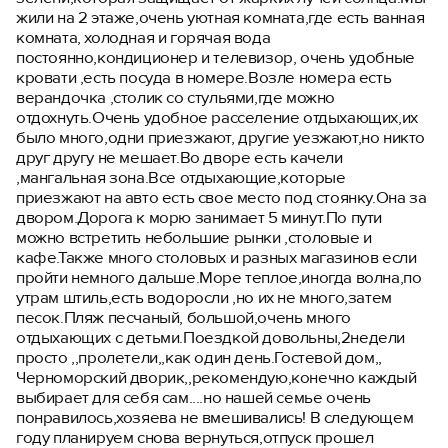
жили на 2 этаже,очень уютная комната,где есть ванная
комната, холодная и горячая вода
постоянно,кондиционер и телевизор, очень удобные
кровати ,есть посуда в номере.Возле номера есть
верандочка ,столик со стульями,где можно
отдохнуть.Очень удобное расселение отдыхающих,их
было много,одни приезжают, другие уезжают,но никто
друг другу не мешает.Во дворе есть качели
,мангальная зона.Все отдыхающие,которые
приезжают на авто есть свое место под стоянку.Она за
двором.Дорога к морю занимает 5 минут.По пути
можно встретить небольшие рынки ,столовые и
кафе.Также много столовых и разных магазинов если
пройти немного дальше.Море теплое,иногда волна,по
утрам штиль,есть водоросли ,но их не много,затем
песок.Пляж песчаный, большой,очень много
отдыхающих с детьми.Поездкой довольны,2недели
просто ,,пролетели,,как один день.Гостевой дом,,
Черноморский дворик,,рекомендую,конечно каждый
выбирает для себя сам....но нашей семье очень
понравилось,хозяева не вмешивались! В следующем
году планируем снова вернуться,отпуск прошел