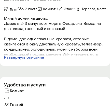
2
2 гостя
Комнат: 1
Этаж: 1
Терраса, место д
15 m
Милый домик на двоих.
Домик в 2- 3 минутах от моря в Феодосии. Выход на
два пляжа, галечный и песчаный.
В доме: две односпальные кровати, которые
сдвигаются в одну двуспальную кровать, телевизор,
кондиционер, холодильник, кухня с набором всей
необходимой посуды, санузел, WiFi интернет, есть
Развернуть описание
подстилка для пляжа, зонтик- можно взять в бытовой
комнате. Утюг есть в наличии и фен.
Домик имеет свой отдельный дворик с уголком для
отдыха. Много зелени, цветов. Дом расположен в
Удобства и услуги
одном из лучших районов города -Бульварная горка .
Рядом море, разные пляжи, галечный и песчаный, до
Комнат
набережной и всех развлечений идти ровно 2
1
минуты, до рынка 10 минут ходьбы. Из дома до моря
Гостей
можно идти прямо в купальнике, позагорать,