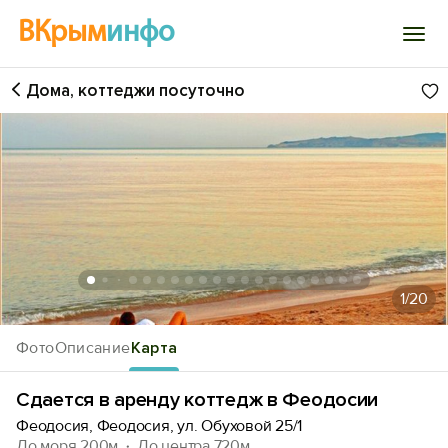
ВКрым
инфо
Дома, коттеджи посуточно
Войти
Избранное
История просмотра
Добавить свой объект
1
/20
Фото
Описание
Карта
Сдается в аренду коттедж в Феодосии
Феодосия, Феодосия, ул. Обуховой 25/1
До моря 200м
До центра 720м