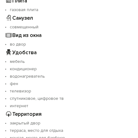
Плита
газовая плита
Санузел
совмещенный
Вид из окна
во двор
Удобства
мебель
кондиционер
водонагреватель
фен
телевизор
спутниковое, цифровое тв
интернет
Территория
закрытый двор
терраса, место для отдыха
мангал, место для барбекю