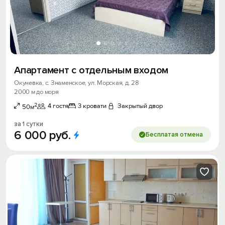
Апартамент с отдельным входом
Окуневка, с. Знаменское, ул. Морская, д. 28
2000 м до моря
2
4 гостя
3 кровати
Закрытый двор
50м
за 1 сутки
6
000
руб.
Бесплатая отмена
Вход на сайт
Войти или
Зарегистрироваться