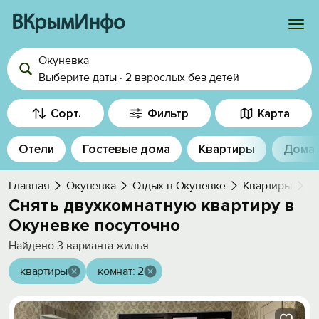
ВКрымИнфо
Окуневка
Войти
Выберите даты
·
2 взрослых
без детей
Избранное
Сорт.
Фильтр
Карта
История просмотра
Отели
Гостевые дома
Квартиры
Дома
Добавить свой объект
Главная
Окуневка
Отдых в Окуневке
Квартиры
Д
Снять двухкомнатную квартиру в
Окуневке посуточно
Найдено
3
варианта жилья
квартиры
комнат: 2