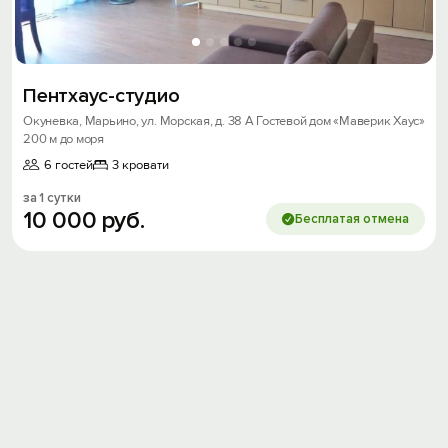
Пентхаус-студио
Окуневка, Марьино, ул. Морская, д. 38 А Гостевой дом «Маверик Хаус»
Войти
200 м до моря
6 гостей
3 кровати
Войти с помощью
за 1 сутки
10
000
руб.
Скидка −5%
Бесплатая отмена
Хочешь дешевле? Оставь почту и получи
промокод на первое бронирование!
Получить промокод