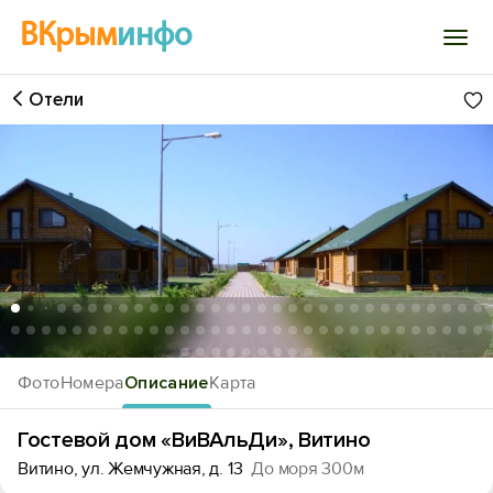
ВКрым
инфо
Отели
Войти
Избранное
История просмотра
Добавить свой объект
1
/71
Фото
Номера
Описание
Карта
Гостевой дом «ВиВАльДи», Витино
Витино, ул. Жемчужная, д. 13
До моря 300м