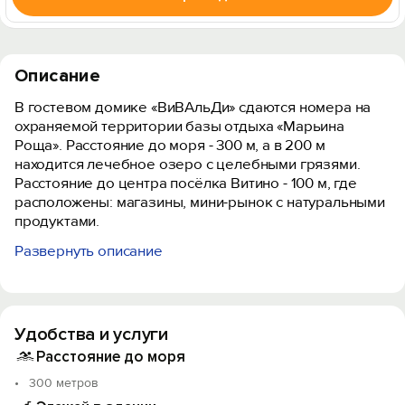
Описание
В гостевом домике «ВиВАльДи» сдаются номера на
охраняемой территории базы отдыха «Марьина
Роща». Расстояние до моря - 300 м, а в 200 м
находится лечебное озеро с целебными грязями.
Расстояние до центра посёлка Витино - 100 м, где
расположены: магазины, мини-рынок с натуральными
продуктами.
Развернуть описание
Для размещения предлагают 4 номера «Зима»,
«Весна», «Лето», «Осень». Номера рассчитаны для 3-4
человека. Каждый номер оснащён кухней и санузлом.
Кухня укомплектована полностью: электроплита,
Удобства и услуги
холодильник, свч, мультиварка, посуда. В санузле
стиральная машина, умывальник, унитаз, душевая
Расстояние до моря
панель, бойлер. Горячая и холодная вода
300 метров
круглосуточно. При каждом номере свой дворик с