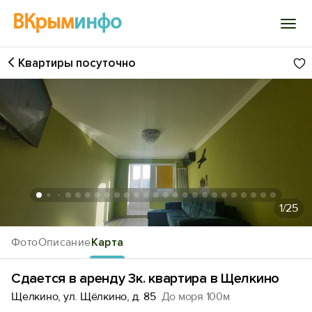
ВКрым
инфо
Квартиры посуточно
Войти
Избранное
История просмотра
Добавить свой объект
1
/25
Фото
Описание
Карта
Сдается в аренду 3к. квартира в Щелкино
Щелкино, ул. Щёлкино, д. 85
До моря 100м