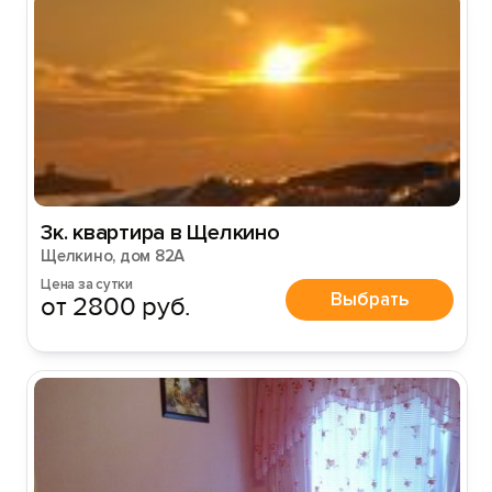
Вход на сайт
Войти или
Зарегистрироваться
Войти
3к. квартира в Щелкино
Войти с помощью
Щелкино, дом 82А
Цена за сутки
Выбрать
от 2800 руб.