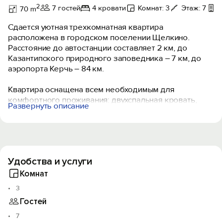
2
7 гостей
4 кровати
Комнат: 3
Этаж: 7
Б
70 m
Сдается уютная трехкомнатная квартира
расположена в городском поселении Щелкино.
Расстояние до автостанции составляет 2 км, до
Казантипского природного заповедника – 7 км, до
аэропорта Керчь – 84 км.
Квартира оснащена всем необходимым для
комфортного проживания: двухспальная кровать,
Развернуть описание
односпальная кровать, два дивана, телевизор,
кондиционер. В кухне: кухонный гарнитур,
холодильник, электрическая плита, посудомоечная
машина, микроволновая печь, посуда. В ванной
комнате – бойлер, стиральная машина. В квартире
Удобства и услуги
два балкона с видом на море и на город.
Комнат
3
Гостей
7