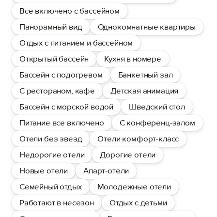
Все включено с бассейном
Панорамный вид
Однокомнатные квартиры
Отдых с питанием и бассейном
Открытый бассейн
Кухня в номере
Бассейн с подогревом
Банкетный зал
С рестораном, кафе
Детская анимация
Бассейн с морской водой
Шведский стол
Питание все включено
С конференц-залом
Отели без звезд
Отели комфорт-класс
Недорогие отели
Дорогие отели
Новые отели
Апарт-отели
Семейный отдых
Молодежные отели
Работают в несезон
Отдых с детьми