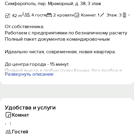
Симферополь, пер. Мраморный, д. 38, 3 этаж
2
4 гостя
2 кровати
Комнат: 1
Этаж: 3
Ок
42 m
От собственника.
Работаем с предприятиями по безналичному расчету
Полный пакет документов командировочным
Идеально чистая, современная, новая квартира.
До центра города - 15 минут.
Прямой выезд в любую точку Крыма, без пробок в
Развернуть описание
сторону «Тавриды»
До ж/д вокзала и автостанции - 10 минут.
Торговый комплекс «Меганом» - 500 м. В ТРЦ
располагаются гипермаркет, Сбербанк, кафе, аптеки,
пандориум, кинотеатр
Удобства и услуги
Самый большой парк города с набережной - 20
минут.
Комнат
1
По согласованию предоставим детскую кроватку.
Гостей
Возле дома бесплатная парковка и отличная детская