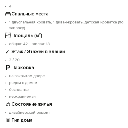
площадка.
4
Скоростной интернет.
Спальные места
Полная комплектация кухни современной техникой и
1 двуспальная кровать, 1 диван-кровать, детская кроватка (по
посудой.
запросу)
Уважаем и ценим каждого гостя.
Площадь (м²)
Не сдаём для вечеринок, просим отнестись с
oбщая: 42 жилая: 18
пониманием.
Этаж / Этажей в здании
Курение в помещении категорически запрещено.
3 / 20
Заезд после 14:00, выезд до 11:00, ранний заезд и
Парковка
поздний выезд оговариваются отдельно.
на закрытом дворе
Для заселения Вам необходимо иметь при себе
рядом с домом
оригинал паспорта.
бесплатная
неохраняемая
Вам не захочется от нас уезжать!
Состояние жилья
дизайнерский ремонт
Тип дома