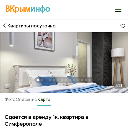
ВКрым
инфо
Квартиры посуточно
Войти
Избранное
История просмотра
Добавить свой объект
1
/14
Фото
Описание
Карта
Сдается в аренду 1к. квартира в
Симферополе