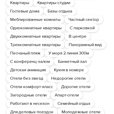
Квартиры
Квартиры-студии
Гостевые дома
Базы отдыха
Меблированные комнаты
Частный сектор
Однокомнатные квартиры
С парковкой
Двухкомнатные квартиры
В центре
Трехкомнатные квартиры
Панорамный вид
Песчаный пляж
У моря 2 линия 300м
С конференц-залом
Банкетный зал
Детская анимация
Кухня в номере
Отели без звезд
Недорогие отели
Отели комфорт-класс
Дорогие отели
Загородные отели
Апарт-отели
Работают в несезон
Семейный отдых
Для деловых поездок
Молодежные отели