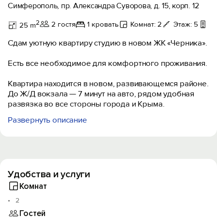
Симферополь, пр. Александра Суворова, д. 15, корп. 12
2
2 гостя
1 кровать
Комнат: 2
Этаж: 5
Ба
25 m
Сдам уютную квартиру студию в новом ЖК «Черника».
Есть все необходимое для комфортного проживания.
Квартира находится в новом, развивающемся районе.
До Ж/Д вокзала — 7 минут на авто, рядом удобная
развязка во все стороны города и Крыма.
Развернуть описание
В пешей доступности:
- Магазины («Еда Вода», «Пуд», «Черника маркет»);
- Кофейни и рестораны («А`Рома кофе», «Карлеоне»,
«Чиллия»);
- Аптеки, банкоматы, детские сады, школы.
Удобства и услуги
Комнат
Бонусы:
- бесплатная парковка;
2
- возможен ранний заезд и поздний выезд по
Гостей
договоренности;