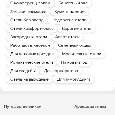
С конференц-залом
Банкетный зал
Детская анимация
Кухня в номере
Отели без звезд
Недорогие отели
Отели комфорт-класс
Дорогие отели
Загородные отели
Апарт-отели
Работают в несезон
Семейный отдых
Для деловых поездок
Молодежные отели
Романтические отели
На новый год
Для свадьбы
Для корпоратива
Отель на выходные
Для тимбилдинга
Путешественникам
Арендодателям