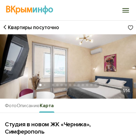
ВКрым
инфо
Квартиры посуточно
Войти
Избранное
История просмотра
Добавить свой объект
1
/14
Фото
Описание
Карта
Студия в новом ЖК «Черника»,
Симферополь