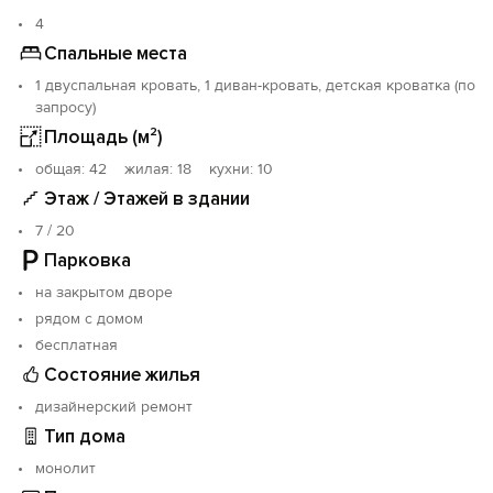
площадка.
4
Скоростной интернет.
Спальные места
Полная комплектация кухни современной техникой и
1 двуспальная кровать, 1 диван-кровать, детская кроватка (по
посудой.
запросу)
Уважаем и ценим каждого гостя.
Площадь (м²)
Не сдаём для вечеринок, просим отнестись с
oбщая: 42 жилая: 18 кухни: 10
пониманием.
Этаж / Этажей в здании
Заезд после 14:00, выезд до 11:00, ранний заезд и
7 / 20
поздний выезд оговариваются отдельно.
Парковка
на закрытом дворе
Вам не захочется от нас уезжать!
рядом с домом
бесплатная
Состояние жилья
дизайнерский ремонт
Тип дома
монолит