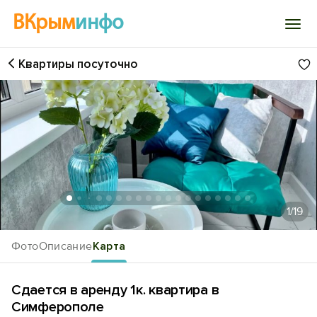
ВКрым
инфо
Квартиры посуточно
Войти
Избранное
История просмотра
Добавить свой объект
1
/19
Фото
Описание
Карта
Сдается в аренду 1к. квартира в
Симферополе