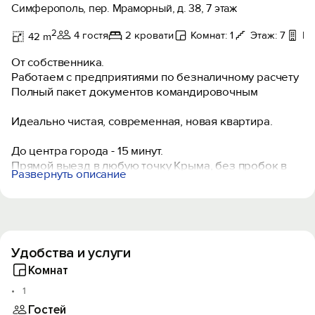
Симферополь, пер. Мраморный, д. 38, 7 этаж
2
4 гостя
2 кровати
Комнат: 1
Этаж: 7
Ба
42 m
От собственника.
Работаем с предприятиями по безналичному расчету
Полный пакет документов командировочным
Идеально чистая, современная, новая квартира.
До центра города - 15 минут.
Прямой выезд в любую точку Крыма, без пробок в
Развернуть описание
сторону «Тавриды»
До ж/д вокзала и автостанции - 10 минут.
Торговый комплекс «Меганом» - 500 м. В ТРЦ
располагаются гипермаркет, Сбербанк, кафе, аптеки,
пандориум, кинотеатр
Удобства и услуги
Самый большой парк города с набережной - 20
минут.
Комнат
1
По согласованию предоставим детскую кроватку.
Гостей
Возле дома бесплатная парковка и отличная детская