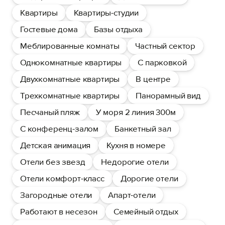
Квартиры
Квартиры-студии
Гостевые дома
Базы отдыха
Меблированные комнаты
Частный сектор
Однокомнатные квартиры
С парковкой
Двухкомнатные квартиры
В центре
Трехкомнатные квартиры
Панорамный вид
Песчаный пляж
У моря 2 линия 300м
С конференц-залом
Банкетный зал
Детская анимация
Кухня в номере
Отели без звезд
Недорогие отели
Отели комфорт-класс
Дорогие отели
Загородные отели
Апарт-отели
Работают в несезон
Семейный отдых