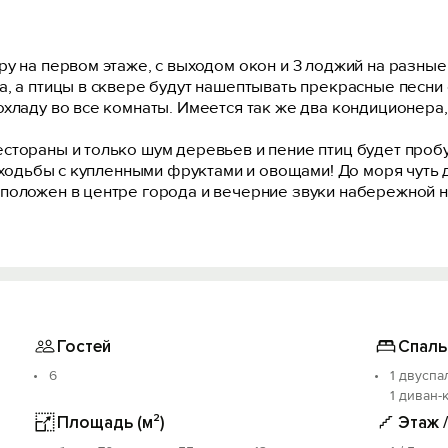
у на первом этаже, с выходом окон и 3 лоджий на разные 
, а птицы в сквере будут нашептывать прекрасные песни 
хладу во все комнаты. Имеется так же два кондиционера,
тораны и только шум деревьев и пение птиц будет пробуж
т ходьбы с купленными фруктами и овощами! До моря чуть 
положен в центре города и вечерние звуки набережной н
отдыха, а яркий колорит нашего дома обнимет Вас своим 
 отдыхом! Попробуйте и вы-это доступно!
Гостей
Спаль
6
1 двуспа
1 диван-
Площадь (м²)
Этаж 