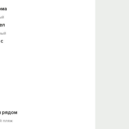
ома
ый
ел
ный
 с
 рядом
й пляж