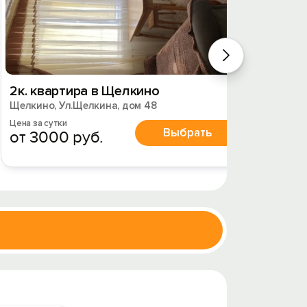
2к. квартира в Щелкино
3к. к
Щелкино, Ул.Щелкина, дом 48
Щелкин
Цена за сутки
Цена за 
Выбрать
от 3000 руб.
от 19