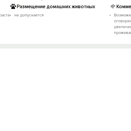
Размещение домашних животных
Комме
раста
не допускается
Возможен
оговоре
увеличен
проживан
Вход на сайт
Войти или
Зарегистрироваться
Войти
Войти с помощью