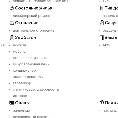
oбщая: 70 жилая: 55 кухни: 12
1 / 5
Состояние жилья
Тип д
дизайнерский ремонт
панельн
Отопление
Сануз
центральное отопление
раздель
Удобства
Заезд
ний
лоджия
14:00
мебель
стиральная машина
микроволновая печь
кондиционер
водонагреватель
телевизор
спутниковое, цифровое тв
интернет
Оплата
Пляжи
наличные
песчаны
безналичный расчет