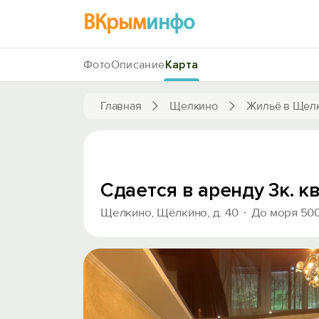
ВКрым
инфо
Фото
Описание
Карта
Главная
Щелкино
Жильё в Щел
Сдается в аренду 3к. 
Щелкино, Щёлкино, д. 40
До моря 50