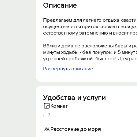
Описание
Предлагаем для летнего отдыха квартир
осуществляется приток свежего воздуха
естественному затемнению и вносит про
Вблизи дома не расположены бары и рес
минуты ходьбы - без покупок, и 5 мину
утренней пробежкой -быстрее! Дом рас
Развернуть описание
В квартире есть всё для комфортного 
Наши гости всегда оставались довольны
Удобства и услуги
Комнат
3
Расстояние до моря