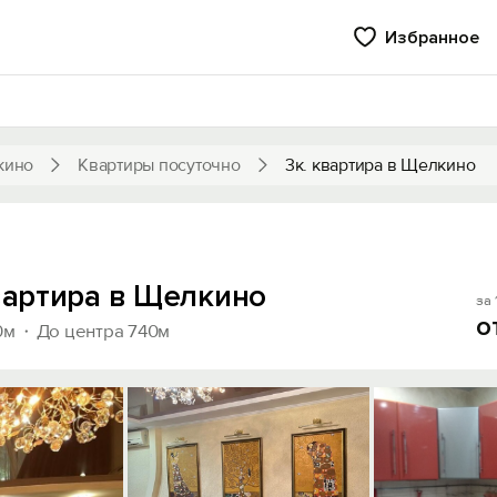
Избранное
кино
Квартиры посуточно
3к. квартира в Щелкино
квартира в Щелкино
за 
о
0м
До центра 740м