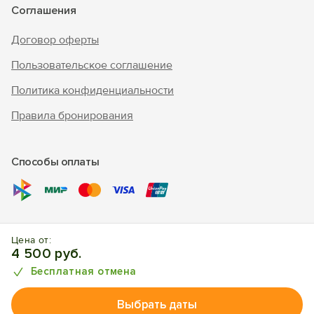
Соглашения
Договор оферты
Пользовательское соглашение
Политика конфиденциальности
Правила бронирования
Способы оплаты
© 2010 - 2026 "В Крым - инфо"
Цена от:
Отдых в Окуневке. Отели, апартаменты, частный сектор.
4 500 руб.
Бесплатная отмена
Выбрать даты