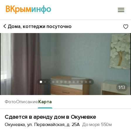
ВКрым
инфо
Дома, коттеджи посуточно
Войти
Избранное
История просмотра
Добавить свой объект
1
/13
Фото
Описание
Карта
Сдается в аренду дом в Окуневке
Окуневка, ул. Первомайская, д. 25А
До моря 550м