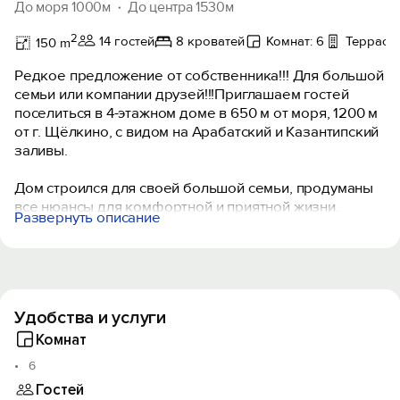
До моря 1000м
До центра 1530м
2
14 гостей
8 кроватей
Комнат: 6
Терраса,
150 m
Редкое предложение от собственника!!! Для большой
семьи или компании друзей!!!Приглашаем гостей
поселиться в 4-этажном доме в 650 м от моря, 1200 м
от г. Щёлкино, с видом на Арабатский и Казантипский
заливы.
Дом строился для своей большой семьи, продуманы
все нюансы для комфортной и приятной жизни.
Развернуть описание
Приглашаю заинтересованных в
отдыхе с мая по октябрь пожить в доме и испытать
двойное удовольствие: 1—е удовольствие от теплого
и чистого моря с песчаными пляжами и
возможностью при необходимости уединиться в
Удобства и услуги
одной из многочисленных бухточек. 2—е
удовольствие от пребывания в доме и возле него.
Комнат
Участок 5 соток полностью благоустроен для отдыха.
6
Электричество, водопровод (запас воды 30
Гостей
кубометров)‚ канализация, интернет - Wi—Fi.