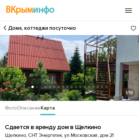
ВКрым
инфо
Дома, коттеджи посуточно
Войти
Избранное
История просмотра
Добавить свой объект
1
/18
Фото
Описание
Карта
Сдается в аренду дом в Щелкино
Щелкино, СНТ Энергетик, ул.Московская, дом 21