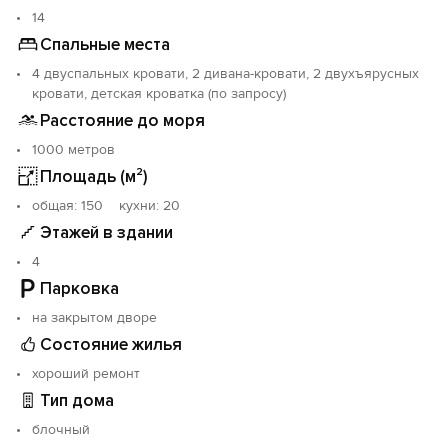
Виноград, персики, вишня, инжир, груша, малина с
14
участка бесплатно.
Спальные места
Баня.
4 двуспальных кровати, 2 дивана-кровати, 2 двухъярусных
Летняя кухня—столовая.
кровати, детская кроватка (по запросу)
Летний душ
Две беседки
Расстояние до моря
Небольшой бассейн
1000 метров
Зона барбекю
Площадь (м²)
Спортивная детская площадка с газонами.
Стоянка на две машины.
oбщая: 150 кухни: 20
Этажей в здании
4
Парковка
на закрытом дворе
Состояние жилья
хороший ремонт
Тип дома
блочный