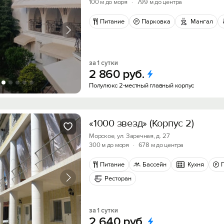
100 м до моря
·
799 м до центра
Питание
Парковка
Мангал
за 1 сутки
Вход на сайт
2
860
руб.
Войти или
Зарегистрироваться
Полулюкс 2-местный главный корпус
«1000 звезд» (Корпус 2)
Скидка −5%
Морское, ул. Заречная, д. 27
Хочешь дешевле? Оставь почту и получи промок
300 м до моря
·
678 м до центра
Войти
первое бронирование!
Питание
Бассейн
Кухня
Войти с помощью
Ресторан
Получить промокод
за 1 сутки
2
640
руб.