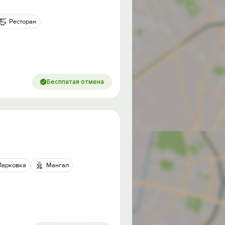
Ресторан
Бесплатая отмена
од на
Парковка
Мангал