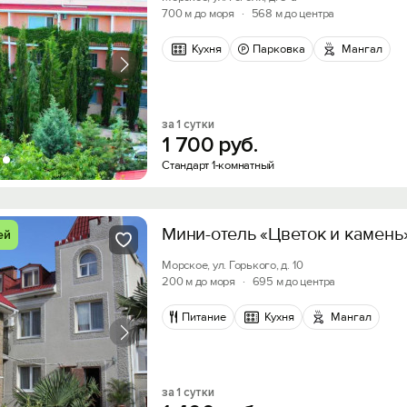
700 м до моря
·
568 м до центра
Кухня
Парковка
Мангал
за 1 сутки
1
700
руб.
Стандарт 1-комнатный
Мини-отель «Цветок и камень
ей
Морское, ул. Горького, д. 10
200 м до моря
·
695 м до центра
Питание
Кухня
Мангал
за 1 сутки