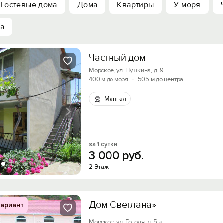
Гостевые дома
Дома
Квартиры
У моря
ха
Частный дом
Морское, ул. Пушкина, д. 9
400 м до моря
·
505 м до центра
Мангал
за 1 сутки
3
000
руб.
2 Этаж
Дом Светлана»
ариант
Морское, ул. Гоголя, д. 5-а