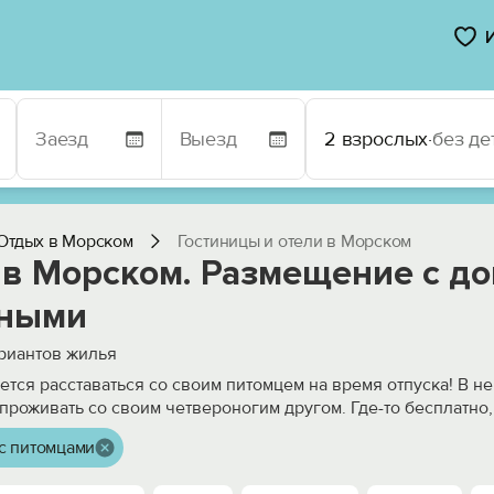
2 взрослых
·
без де
Отдых в Морском
Гостиницы и отели в Морском
 в Морском. Размещение с д
ными
риантов жилья
чется расставаться со своим питомцем на время отпуска! В н
проживать со своим четвероногим другом. Где-то бесплатно
с питомцами