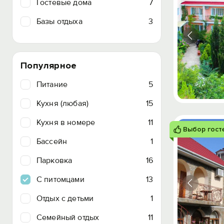
Гостевые дома
7
Базы отдыха
3
Популярное
Питание
5
Кухня (любая)
15
Кухня в номере
11
Выбор гост
Бассейн
1
Парковка
16
C питомцами
13
Отдых с детьми
1
Семейный отдых
11