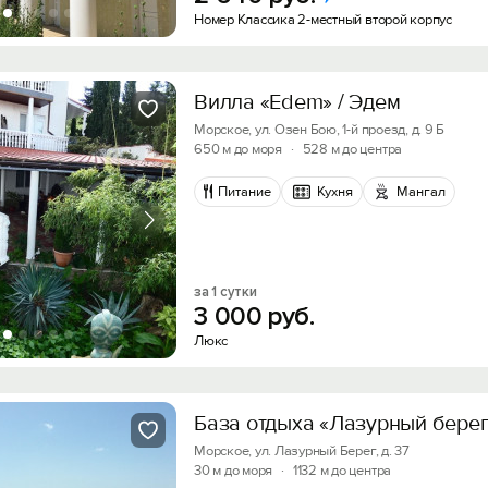
Номер Классика 2-местный второй корпус
Вилла «Edem» / Эдем
Морское, ул. Озен Бою, 1-й проезд, д. 9 Б
650 м до моря
·
528 м до центра
Питание
Кухня
Мангал
за 1 сутки
3
000
руб.
Люкс
База отдыха «Лазурный бере
Морское, ул. Лазурный Берег, д. 37
30 м до моря
·
1132 м до центра