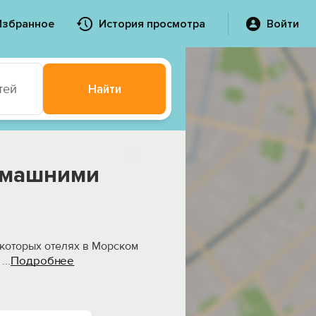
Избранное
История просмотра
Войти
тей
Найти
омашними
екоторых отелях в Морском
Подробнее
,
...