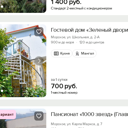
1
400
руб.
Стандарт 2-местный с кондиционером
Гостевой дом «Зеленый двори
Морское, ул. Школьная, д. 2-А
900 м до моря
·
120 м до центра
Кухня
Мангал
за 1 сутки
700
руб.
1-местный номер
Пансионат «1000 звезд» (Глав
ариант
Морское, ул. Карла Маркса, д. 7