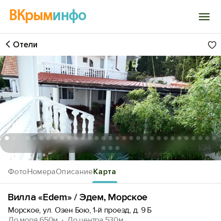
ВКрым
инфо
Отели
Войти
Избранное
История просмотра
Добавить свой объект
1
/34
Фото
Номера
Описание
Карта
Вилла «Edem» / Эдем, Морское
Морское, ул. Озен Бою, 1-й проезд, д. 9 Б
До моря 650м
До центра 530м