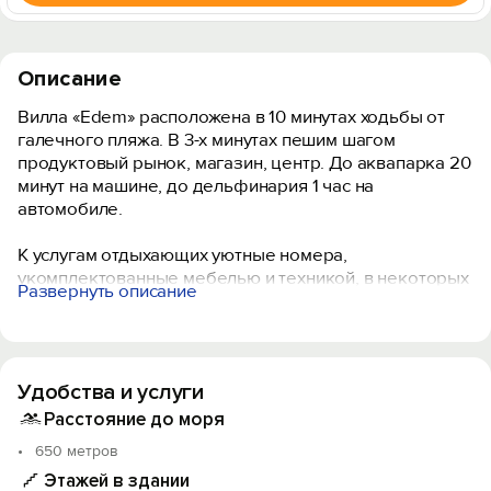
Описание
Вилла «Edem» расположена в 10 минутах ходьбы от
галечного пляжа. В 3-х минутах пешим шагом
продуктовый рынок, магазин, центр. До аквапарка 20
минут на машине, до дельфинария 1 час на
автомобиле.
К услугам отдыхающих уютные номера,
укомплектованные мебелью и техникой, в некоторых
Развернуть описание
номерах есть обеденная зона, а также беседка с
топчанами. В коридорах установлены гладильные
доски и утюг.
Удобства и услуги
Для самостоятельного приготовления еды
предусмотрена общая кухня. За дополнительную
Расстояние до моря
плату можно заказать 3-разовое питание.
650 метров
Этажей в здании
Двор утопает в зелени, есть зона отдыха с