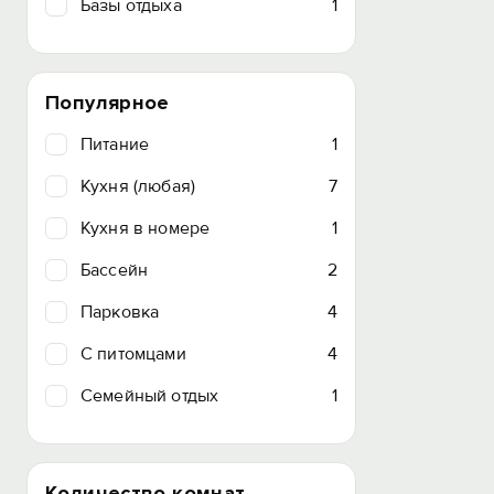
Базы отдыха
1
Популярное
Питание
1
Кухня (любая)
7
Кухня в номере
1
Бассейн
2
Парковка
4
C питомцами
4
Семейный отдых
1
Количество комнат