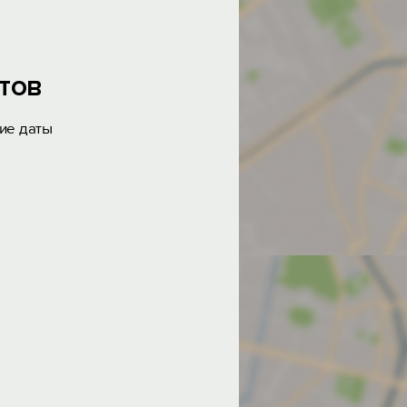
тов
ие даты