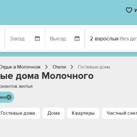
2 взрослых
·
без де
Отдых в Молочном
Отели
Гостевые дома
вые дома Молочного
риантов жилья
ома
Гостевые дома
Дома
Квартиры
Частный сек