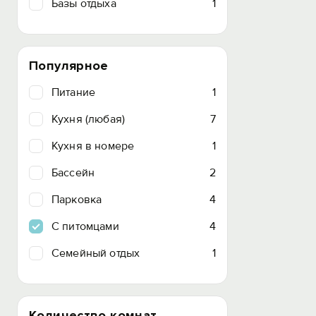
Базы отдыха
1
Популярное
Питание
1
Кухня (любая)
7
Кухня в номере
1
Бассейн
2
Парковка
4
C питомцами
4
Семейный отдых
1
Количество комнат