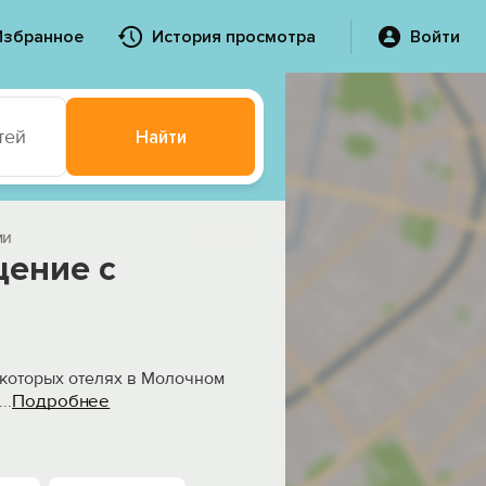
Избранное
История просмотра
Войти
тей
Найти
ми
щение с
некоторых отелях в Молочном
Подробнее
...