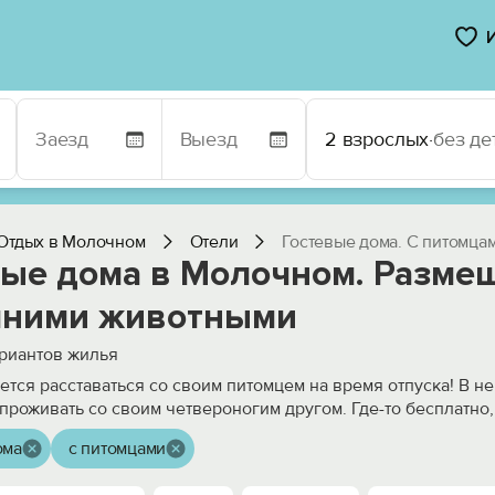
2 взрослых
·
без де
Отдых в Молочном
Отели
Гостевые дома. С питомца
вые дома в Молочном. Разме
ними животными
риантов жилья
чется расставаться со своим питомцем на время отпуска! В 
проживать со своим четвероногим другом. Где-то бесплатно,
ома
с питомцами