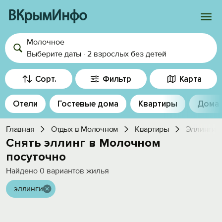
ВКрымИнфо
Молочное
Войти
Выберите даты
·
2 взрослых
без детей
Избранное
Сорт.
Фильтр
Карта
История просмотра
Отели
Гостевые дома
Квартиры
Дома
Добавить свой объект
Главная
Отдых в Молочном
Квартиры
Эллинги
Снять эллинг в Молочном
посуточно
Найдено
0
вариантов жилья
эллинги