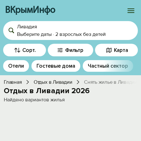
ВКрымИнфо
Ливадия
Войти
Выберите даты
·
2 взрослых
без детей
Избранное
Сорт.
Фильтр
Карта
История просмотра
Отели
Гостевые дома
Частный сектор
Добавить свой объект
Главная
Отдых в Ливадии
Снять жилье в Ливадии
Отдых в Ливадии 2026
Найдено
вариантов жилья