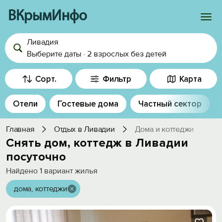
ВКрымИнфо
Ливадия
Войти
Выберите даты
·
2 взрослых
без детей
Избранное
Сорт.
Фильтр
Карта
История просмотра
Отели
Гостевые дома
Частный сектор
Добавить свой объект
Главная
Отдых в Ливадии
Дома и коттеджи
Снять дом, коттедж в Ливадии
посуточно
Найдено
1
вариант жилья
дома, коттеджи