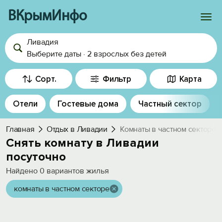
ВКрымИнфо
Ливадия
Войти
Выберите даты
·
2 взрослых
без детей
Избранное
Сорт.
Фильтр
Карта
История просмотра
Отели
Гостевые дома
Частный сектор
Добавить свой объект
Главная
Отдых в Ливадии
Комнаты в частном секторе
Снять комнату в Ливадии
посуточно
Найдено
0
вариантов жилья
комнаты в частном секторе