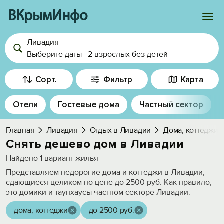
ВКрымИнфо
Ливадия
Войти
Выберите даты
·
2 взрослых
без детей
Избранное
Сорт.
Фильтр
Карта
История просмотра
Отели
Гостевые дома
Частный сектор
Добавить свой объект
Главная
Ливадия
Отдых в Ливадии
Дома, коттеджи
Снять дешево дом в Ливадии
Найдено
1
вариант жилья
Представляем недорогие дома и коттеджи в Ливадии,
сдающиеся целиком по цене до 2500 руб. Как правило,
это домики и таунхаусы частном секторе Ливадии.
дома, коттеджи
до 2500 руб.