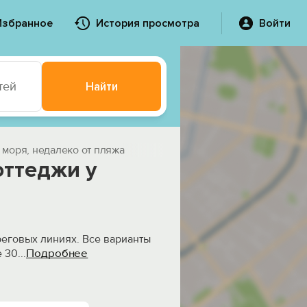
Избранное
История просмотра
Войти
тей
Найти
 моря, недалеко от пляжа
оттеджи у
реговых линиях. Все варианты
Подробнее
е 30
...