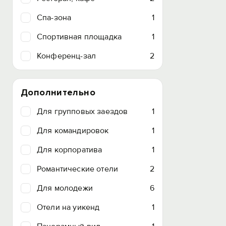
Спа-зона
1
Спортивная площадка
1
Конференц-зал
2
Дополнительно
Для групповых заездов
1
Для командировок
1
Для корпоратива
1
Романтические отели
2
Для молодежи
6
Отели на уикенд
1