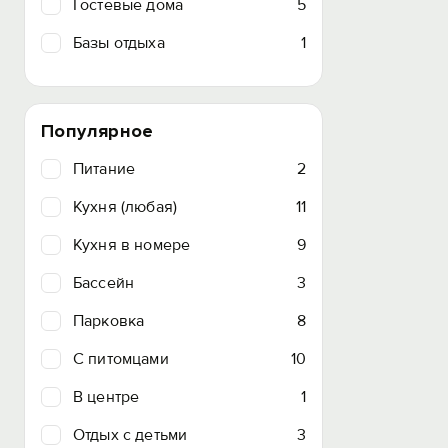
Гостевые дома
5
Базы отдыха
1
Популярное
Питание
2
Кухня (любая)
11
Кухня в номере
9
Бассейн
3
Парковка
8
C питомцами
10
В центре
1
Отдых с детьми
3