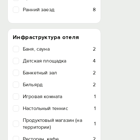
Ранний заезд
8
Инфраструктура отеля
Баня, сауна
2
Детская площадка
4
Банкетный зал
2
Бильярд
2
Игровая комната
1
Настольный теннис
1
Продуктовый магазин (на
1
территории)
Ресторан, кафе
2