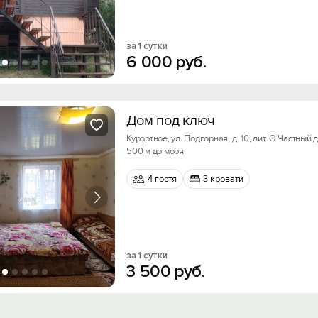
за 1 сутки
6
000
руб.
Дом под ключ
Курортное, ул. Подгорная, д. 10, лит. О Частный
500 м до моря
4 гостя
3 кровати
за 1 сутки
3
500
руб.