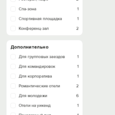
Спа-зона
1
Спортивная площадка
1
Конференц-зал
2
Дополнительно
Для групповых заездов
1
Для командировок
1
Для корпоратива
1
Романтические отели
2
Для молодежи
6
Отели на уикенд
1