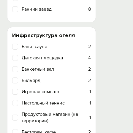
Ранний заезд
8
Инфраструктура отеля
Баня, сауна
2
Детская площадка
4
Банкетный зал
2
Бильярд
2
Игровая комната
1
Настольный теннис
1
Продуктовый магазин (на
1
территории)
Ресторан, кафе
2