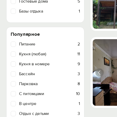
Гостевые дома
5
Базы отдыха
1
Популярное
Питание
2
Кухня (любая)
11
Кухня в номере
9
Бассейн
3
Парковка
8
C питомцами
10
В центре
1
Отдых с детьми
3