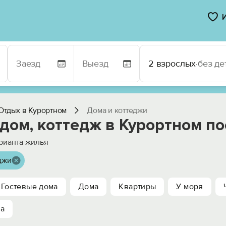
2 взрослых
·
без де
Отдых в Курортном
Дома и коттеджи
дом, коттедж в Курортном п
рианта жилья
джи
Гостевые дома
Дома
Квартиры
У моря
ха