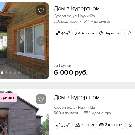
Дом в Курортном
Курортное, ул. Науки 12а
700 м до моря
·
544 м до центра
2
4 гостя
Парковка
40м
за 1 сутки
6
000
руб.
Дом в Курортном
ариант
Курортное, ул. Науки 12а
500 м до моря
·
553 м до центра
2
4 гостя
3 кровати
35м