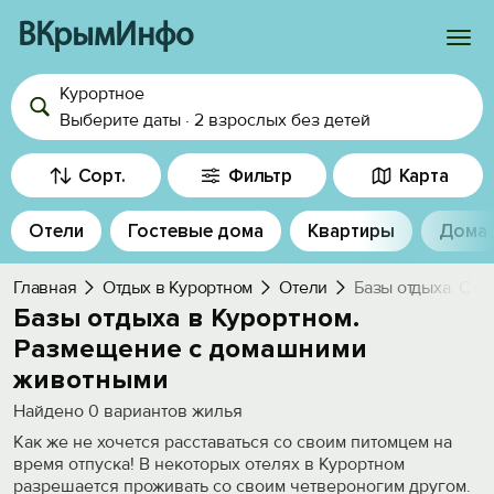
ВКрымИнфо
Курортное
Войти
Выберите даты
·
2 взрослых
без детей
Избранное
Сорт.
Фильтр
Карта
История просмотра
Отели
Гостевые дома
Квартиры
Дома
Добавить свой объект
Главная
Отдых в Курортном
Отели
Базы отдыха. С п
Базы отдыха в Курортном.
Размещение с домашними
животными
Найдено
0
вариантов жилья
Как же не хочется расставаться со своим питомцем на
время отпуска! В некоторых отелях в Курортном
разрешается проживать со своим четвероногим другом.