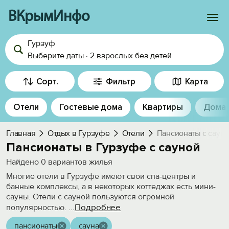
ВКрымИнфо
Гурзуф
Войти
Выберите даты
·
2 взрослых
без детей
Избранное
Сорт.
Фильтр
Карта
История просмотра
Отели
Гостевые дома
Квартиры
Дома
Добавить свой объект
Главная
Отдых в Гурзуфе
Отели
Пансионаты с саун
Пансионаты в Гурзуфе с сауной
Найдено
0
вариантов жилья
Многие отели в Гурзуфе имеют свои спа-центры и
банные комплексы, а в некоторых коттеджах есть мини-
сауны. Отели с сауной пользуются огромной
Подробнее
популярностью.
...
пансионаты
сауна