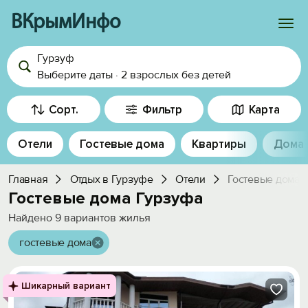
ВКрымИнфо
Гурзуф
Войти
Выберите даты
·
2 взрослых
без детей
Избранное
Сорт.
Фильтр
Карта
История просмотра
Отели
Гостевые дома
Квартиры
Дома
Добавить свой объект
Главная
Отдых в Гурзуфе
Отели
Гостевые дома
Гостевые дома Гурзуфа
Найдено
9
вариантов жилья
гостевые дома
Шикарный вариант