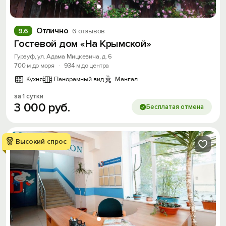
Отлично
9.6
6 отзывов
Гостевой дом «На Крымской»
Гурзуф, ул. Адама Мицкевича, д. 6
700 м до моря
·
934 м до центра
Кухня
Панорамный вид
Мангал
за 1 сутки
3
000
руб.
Бесплатая отмена
Высокий спрос