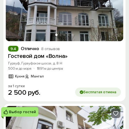
Отлично
9.4
8 отзывов
Гостевой дом «Волна»
Гурзуф, Гурзуфское шоссе, д. 8 Н
500 м до моря
·
1891 м до центра
Кухня
Мангал
за 1 сутки
2
500
руб.
Бесплатая отмена
Выбор гостей