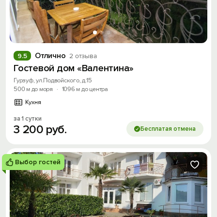
Отлично
9.5
2 отзыва
Гостевой дом «Валентина»
Гурзуф, ул.Подвойского, д.15
500 м до моря
·
1096 м до центра
Кухня
за 1 сутки
3
200
руб.
Бесплатая отмена
Выбор гостей