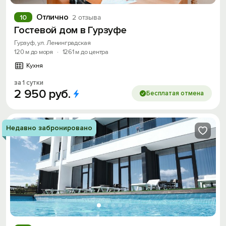
Отлично
10
2 отзыва
Гостевой дом в Гурзуфе
Гурзуф, ул. Ленинградская
120 м до моря
·
1261 м до центра
Кухня
за 1 сутки
2
950
руб.
Бесплатая отмена
Недавно забронировано