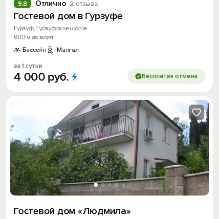
Отлично
9.8
2 отзыва
Гостевой дом в Гурзуфе
Гурзуф, Гурзуфское шоссе
Вход на сайт
900 м до моря
Войти или
Зарегистрироваться
Бассейн
Мангал
за 1 сутки
4
000
руб.
Бесплатая отмена
Войти
Войти с помощью
Скидка −5%
Хочешь дешевле? Оставь почту и получи
промокод на первое бронирование!
Гостевой дом «Людмила»