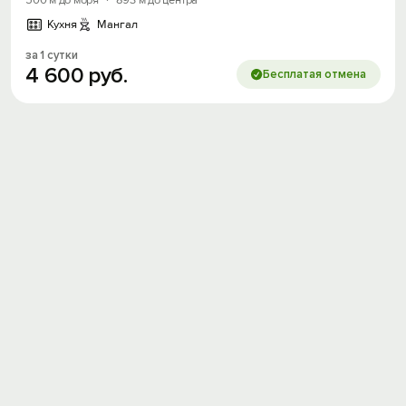
500 м до моря
·
893 м до центра
Кухня
Мангал
за 1 сутки
4
600
руб.
Бесплатая отмена