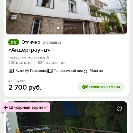
Отлично
9.8
8 отзывов
«Андерграунд»
Гурзуф, ул.Геологов,д.3а
900 м до моря
·
884 м до центра
Кухня
Парковка
Панорамный вид
Мангал
за 1 сутки
2
700
руб.
Бесплатая отмена
Шикарный вариант