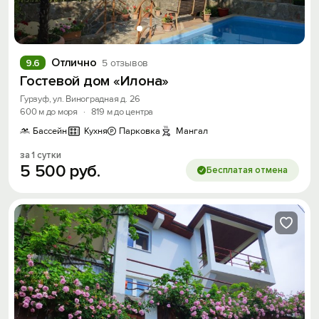
Отлично
9.6
5 отзывов
Гостевой дом «Илона»
Гурзуф, ул. Виноградная д. 26
600 м до моря
·
819 м до центра
Бассейн
Кухня
Парковка
Мангал
за 1 сутки
5
500
руб.
Бесплатая отмена