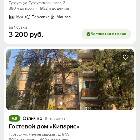
Гурзуф, ул. Гурзуфское шоссе, 3
380 м до моря
·
1932 м до центра
Получить промокод
Кухня
Парковка
Мангал
за 1 сутки
3
200
руб.
Бесплатая отмена
Отлично
9.8
6 отзывов
Гостевой дом «Кипарис»
Гурзуф, ул. Ленинградская, д. 64А