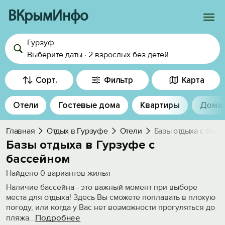
ВКрымИнфо
Гурзуф
Войти
Выберите даты
·
2 взрослых
без детей
Избранное
Сорт.
Фильтр
Карта
История просмотра
Отели
Гостевые дома
Квартиры
Дома
Добавить свой объект
Главная
Отдых в Гурзуфе
Отели
Базы отдыха с басс
Базы отдыха в Гурзуфе с
бассейном
Найдено
0
вариантов жилья
Наличие бассейна - это важный момент при выборе
места для отдыха! Здесь Вы сможете поплавать в плохую
погоду, или когда у Вас нет возможности прогуляться до
Подробнее
пляжа
...