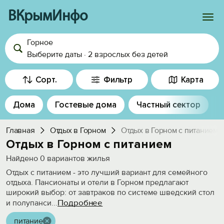
ВКрымИнфо
Горное
Войти
Выберите даты
·
2 взрослых
без детей
Избранное
Сорт.
Фильтр
Карта
История просмотра
Дома
Гостевые дома
Частный сектор
Добавить свой объект
Главная
Отдых в Горном
Отдых в Горном с питанием
Отдых в Горном c питанием
Найдено
0
вариантов жилья
Отдых с питанием - это лучший вариант для семейного
отдыха. Пансионаты и отели в Горном предлагают
широкий выбор: от завтраков по системе шведский стол
Подробнее
и полупанси
...
питание